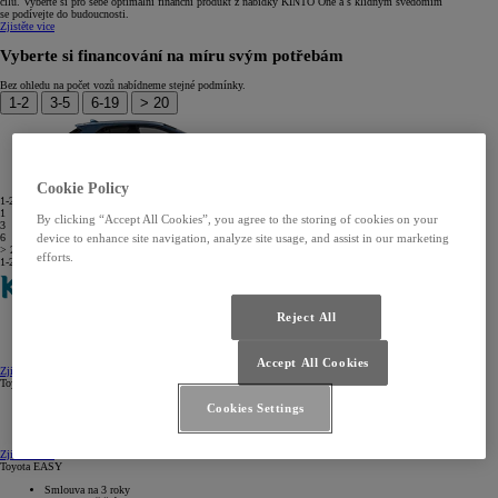
cílů. Vyberte si pro sebe optimální finanční produkt z nabídky KINTO One a s klidným svědomím
se podívejte do budoucnosti.
Zjistěte vice
Vyberte si financování na míru svým potřebám
Bez ohledu na počet vozů nabídneme stejné podmínky.
1-2
3-5
6-19
> 20
Cookie Policy
1-2
vozy
1
By clicking “Accept All Cookies”, you agree to the storing of cookies on your
3
device to enhance site navigation, analyze site usage, and assist in our marketing
6
> 20
efforts.
1-2
vozy
Reject All
Smlouva na 2 až 5 let
Pro podnikatele
Vlastní prostředky 0 %
Accept All Cookies
Zjistěte více
Toyota Kredit
Úvěr až na 5 let
Cookies Settings
Akontace 10 – 70 %
Toyota Pojištění
Zjistěte více
Toyota EASY
Smlouva na 3 roky