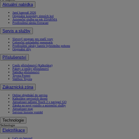
Aktuální nabídka
Jarní kampaň 2026
Originální komplety zimních kol
Asistenční služba na rok ZDARMA
Prodloužená záruka Extracare
Servis a služby
Slevový program pro starší vozy
Celoroční uskladnění pneumatik
Prodloužení záruky baterie hybridního pohonu
Originální díly
Příslušenství
Ceník příslušenství (Kalkulátor)
Pakety a ceníky příslušenství
Nabídka příslušenství
Toyota Protect
Wallbox Toyota
Zákaznická zóna
Online objednání do servisu
Kalkulátor servisních úkonů
Aktualizace zařízení Touch 2 s navigací GO
Záruka na nové vozidlo a asistenční služby
Aktualizace map
Servisní historie vozidel
Technologie
Technologie
Elektrifikace
Let's go beyond