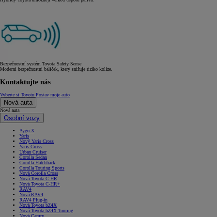
Bezpečnostní systém Toyota Safety Sense
Moderní bezpečnostní balíček, který snižuje riziko kolize.
Kontaktujte nás
Vyberte si Toyotu
Postav moje auto
Nová auta
Nová auta
Osobní vozy
Aygo X
Yaris
Nový Yaris Cross
Yaris Cross
Urban Cruiser
Corolla Sedan
Corolla Hatchback
Corolla Touring Sports
Nová Corolla Cross
Nová Toyota C-HR
Nová Toyota C-HR+
RAV4
Nová RAV4
RAV4 Plug-in
Nová Toyota bZ4X
Nová Toyota bZ4X Touring
Nová Camry