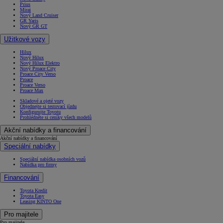
Prius
Mirai
Nový Land Cruiser
GR Yaris
Nový GR GT
Užitkové vozy
Hilux
Nový Hilux
Nový Hilux Elektro
Nový Proace City
Proace City Verso
Proace
Proace Verso
Proace Max
Skladové a ojeté vozy
Objednejte si testovací jízdu
Konfigurujte Toyotu
Prohlédněte si ceníky všech modelů
Akční nabídky a financování
Akční nabídky a financování
Speciální nabídky
Speciální nabídka osobních vozů
Nabídka pro firmy
Financování
Toyota Kredit
Toyota Easy
Leasing KINTO One
Pro majitele
Pro majitele