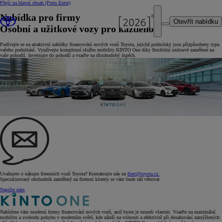
Přejít na hlavní obsah
(Press Enter)
Nabídka pro firmy
Otevřít nabídku
Osobní a užitkové vozy pro každého
Podívejte se na atraktivní nabídky financování nových vozů Toyota, jejichž podmínky jsou přizpůsobeny typu
vašeho podnikání. Využívejte komplexní službu mobility KINTO One díky flexibilní smlouvě zaměřené na
vaše pohodlí. Investujte do pohodlí a vsaďte na dlouhodobý úspěch.
Uvažujete o nákupu firemních vozů Toyota? Kontaktujte nás na
fleet@toyota.cz.
Specializovaný obchodník zaměřený na firemní klienty se vám bude rád věnovat.
Napište nám
Nabízíme vám moderní formy financování nových vozů, aniž byste je museli vlastnit. Vsaďte na maximální
mobilitu a svobodu pohybu v moderním světě, kde záleží na volnosti a efektivitě při dosahování zamýšlených