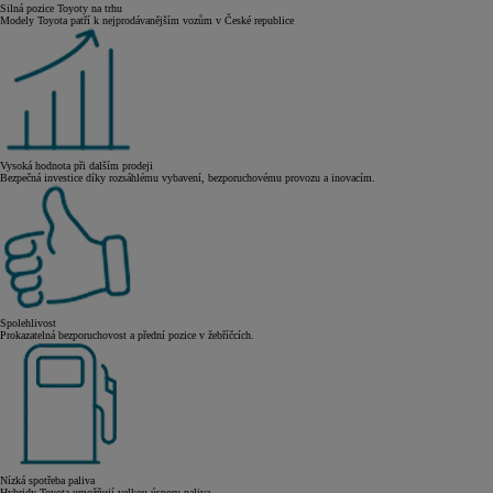
Silná pozice Toyoty na trhu
Modely Toyota patří k nejprodávanějším vozům v České republice
Vysoká hodnota při dalším prodeji
Bezpečná investice díky rozsáhlému vybavení, bezporuchovému provozu a inovacím.
Spolehlivost
Prokazatelná bezporuchovost a přední pozice v žebříčcích.
Nízká spotřeba paliva
Hybridy Toyota umožňují velkou úsporu paliva.