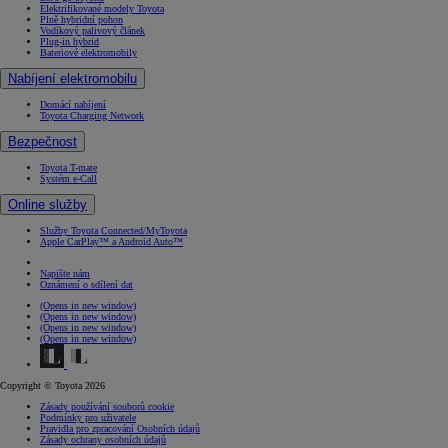
Elektrifikované modely Toyota
Plně hybridní pohon
Vodíkový palivový článek
Plug-in hybrid
Bateriové elektromobily
Nabíjení elektromobilu
Domácí nabíjení
Toyota Charging Network
Bezpečnost
Toyota T-mate
Systém e-Call
Online služby
Služby Toyota Connected/MyToyota
Apple CarPlay™ a Android Auto™
Napište nám
Oznámení o sdílení dat
(Opens in new window)
(Opens in new window)
(Opens in new window)
(Opens in new window)
Copyright © Toyota 2026
Zásady používání souborů cookie
Podmínky pro uživatele
Pravidla pro zpracování Osobních údajů
Zásady ochrany osobních údajů