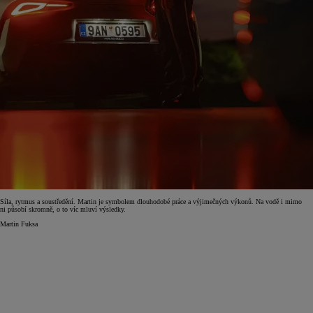
Síla, rytmus a soustředění. Martin je symbolem dlouhodobé práce a výjimečných výkonů. Na vodě i mimo
ni působí skromně, o to víc mluví výsledky.
Martin Fuksa