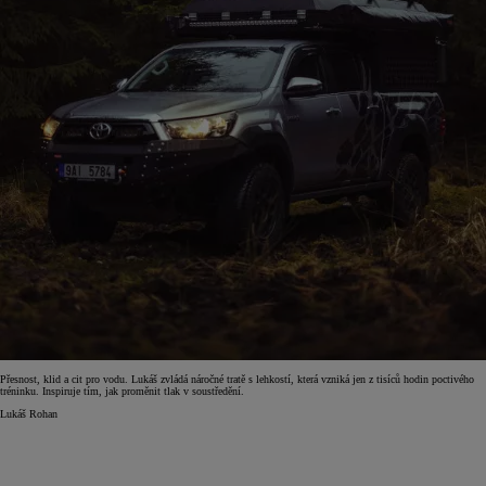
Přesnost, klid a cit pro vodu. Lukáš zvládá náročné tratě s lehkostí, která vzniká jen z tisíců hodin poctivého
tréninku. Inspiruje tím, jak proměnit tlak v soustředění.
Lukáš Rohan