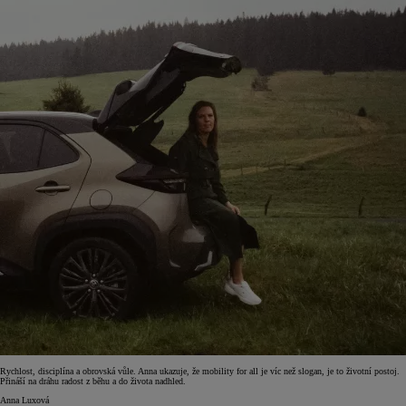
Rychlost, disciplína a obrovská vůle. Anna ukazuje, že mobility for all je víc než slogan, je to životní postoj.
Přináší na dráhu radost z běhu a do života nadhled.
Anna Luxová