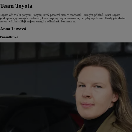
Team Toyota
Toyota věří v sílu pohybu. Pohybu, který posouvá hranice možností i lidských příběhů. Team Toyota
je skupina výjimečných osobností, které inspirují svým nasazením, fair play a pokorou. Každý jde vlastní
cestou, všichni sdílejí stejnou energii a odhodlání. Seznamte se.
Anna Luxová
Paraatletika