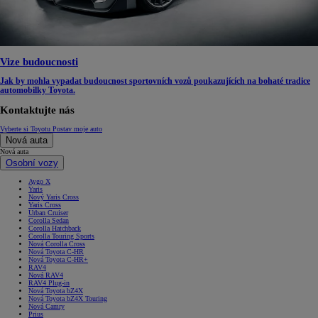
Vize budoucnosti
Jak by mohla vypadat budoucnost sportovních vozů poukazujících na bohaté tradice
automobilky Toyota.
Kontaktujte nás
Vyberte si Toyotu
Postav moje auto
Nová auta
Nová auta
Osobní vozy
Aygo X
Yaris
Nový Yaris Cross
Yaris Cross
Urban Cruiser
Corolla Sedan
Corolla Hatchback
Corolla Touring Sports
Nová Corolla Cross
Nová Toyota C-HR
Nová Toyota C-HR+
RAV4
Nová RAV4
RAV4 Plug-in
Nová Toyota bZ4X
Nová Toyota bZ4X Touring
Nová Camry
Prius