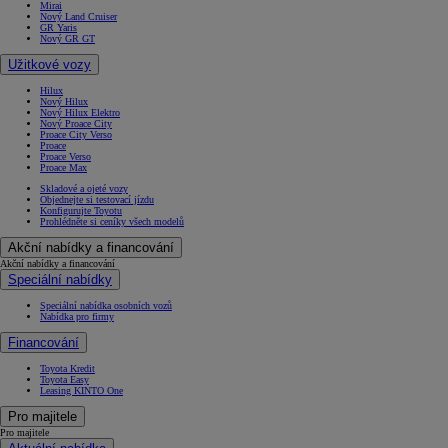
Mirai
Nový Land Cruiser
GR Yaris
Nový GR GT
Užitkové vozy
Hilux
Nový Hilux
Nový Hilux Elektro
Nový Proace City
Proace City Verso
Proace
Proace Verso
Proace Max
Skladové a ojeté vozy
Objednejte si testovací jízdu
Konfigurujte Toyotu
Prohlédněte si ceníky všech modelů
Akční nabídky a financování
Akční nabídky a financování
Speciální nabídky
Speciální nabídka osobních vozů
Nabídka pro firmy
Financování
Toyota Kredit
Toyota Easy
Leasing KINTO One
Pro majitele
Pro majitele