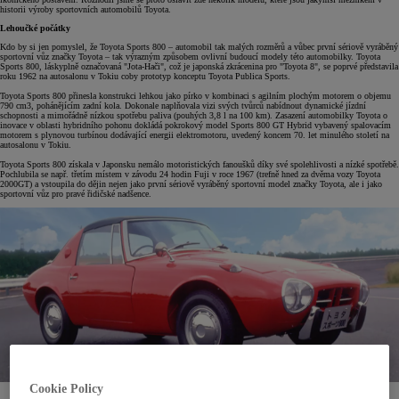
historii výroby sportovních automobilů Toyota.
Lehoučké počátky
Kdo by si jen pomyslel, že Toyota Sports 800 – automobil tak malých rozměrů a vůbec první sériově vyráběný
sportovní vůz značky Toyota – tak výrazným způsobem ovlivní budoucí modely této automobilky. Toyota
Sports 800, láskyplně označovaná "Jota-Hači", což je japonská zkrácenina pro "Toyota 8", se poprvé představila
roku 1962 na autosalonu v Tokiu coby prototyp konceptu Toyota Publica Sports.
Toyota Sports 800 přinesla konstrukci lehkou jako pírko v kombinaci s agilním plochým motorem o objemu
790 cm3, pohánějícím zadní kola. Dokonale naplňovala vizi svých tvůrců nabídnout dynamické jízdní
schopnosti a mimořádně nízkou spotřebu paliva (pouhých 3,8 l na 100 km). Zasazení automobilky Toyota o
inovace v oblasti hybridního pohonu dokládá pokrokový model Sports 800 GT Hybrid vybavený spalovacím
motorem s plynovou turbínou dodávající energii elektromotoru, uvedený koncem 70. let minulého století na
autosalonu v Tokiu.
Toyota Sports 800 získala v Japonsku nemálo motoristických fanoušků díky své spolehlivosti a nízké spotřebě.
Pochlubila se např. třetím místem v závodu 24 hodin Fuji v roce 1967 (trefně hned za dvěma vozy Toyota
2000GT) a vstoupila do dějin nejen jako první sériově vyráběný sportovní model značky Toyota, ale i jako
sportovní vůz pro pravé řidičské nadšence.
Cookie Policy