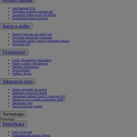
Aktuální nabídka
Jarní kampaň 2026
Originální komplety zimních kol
Asistenční služba na rok ZDARMA
Prodloužená záruka Extracare
Servis a služby
Slevový program pro starší vozy
Celoroční uskladnění pneumatik
Prodloužení záruky baterie hybridního pohonu
Originální díly
Příslušenství
Ceník příslušenství (Kalkulátor)
Pakety a ceníky příslušenství
Nabídka příslušenství
Toyota Protect
Wallbox Toyota
Zákaznická zóna
Online objednání do servisu
Kalkulátor servisních úkonů
Aktualizace zařízení Touch 2 s navigací GO
Záruka na nové vozidlo a asistenční služby
Aktualizace map
Servisní historie vozidel
Technologie
Technologie
Elektrifikace
Let's go beyond
Elektrifikované modely Toyota