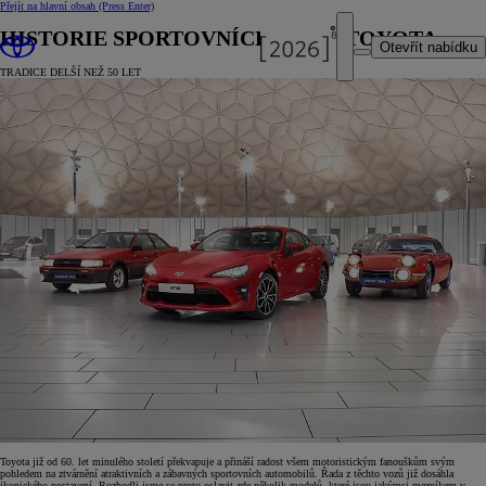
Přejít na hlavní obsah
(Press Enter)
HISTORIE SPORTOVNÍCH VOZŮ TOYOTA
Otevřít nabídku
TRADICE DELŠÍ NEŽ 50 LET
Toyota již od 60. let minulého století překvapuje a přináší radost všem motoristickým fanouškům svým
pohledem na ztvárnění atraktivních a zábavných sportovních automobilů. Řada z těchto vozů již dosáhla
ikonického postavení. Rozhodli jsme se proto oslavit zde několik modelů, které jsou jakýmsi mezníkem v