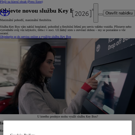
Přejít na hlavní obsah
(Press Enter)
Objevte novou službu Key Box.
Otevřít nabídku
Maximální pohodlí, maximální flexibilita.
Služba Key Box vám nabízí bezplatné, pohodlné a flexibilní řešení pro servis vašeho vozidla. Přistavte nebo
vyzvedněte svůj vůz kdykoliv, třeba i v noci. Už žádný stres s otevírací dobou – my se postaráme o vše
ostatní.
Objednejte se do servisu online a využijte službu Key Box
U kterého prodejce mohu využít službu Key Box?
Inovativní servis
KeyBox je dalším inovativním řešením, které vám nabízí servis Toyota. Využijte i další naše služby: