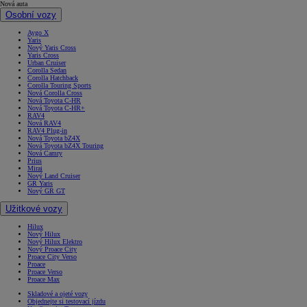
Nová auta
Osobní vozy
Aygo X
Yaris
Nový Yaris Cross
Yaris Cross
Urban Cruiser
Corolla Sedan
Corolla Hatchback
Corolla Touring Sports
Nová Corolla Cross
Nová Toyota C-HR
Nová Toyota C-HR+
RAV4
Nová RAV4
RAV4 Plug-in
Nová Toyota bZ4X
Nová Toyota bZ4X Touring
Nová Camry
Prius
Mirai
Nový Land Cruiser
GR Yaris
Nový GR GT
Užitkové vozy
Hilux
Nový Hilux
Nový Hilux Elektro
Nový Proace City
Proace City Verso
Proace
Proace Verso
Proace Max
Skladové a ojeté vozy
Objednejte si testovací jízdu