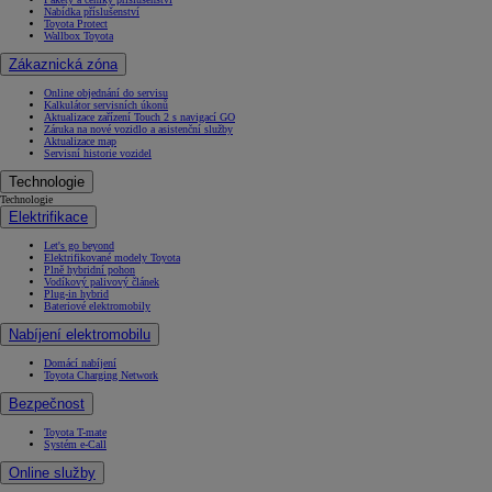
Nabídka příslušenství
Toyota Protect
Wallbox Toyota
Zákaznická zóna
Online objednání do servisu
Kalkulátor servisních úkonů
Aktualizace zařízení Touch 2 s navigací GO
Záruka na nové vozidlo a asistenční služby
Aktualizace map
Servisní historie vozidel
Technologie
Technologie
Elektrifikace
Let's go beyond
Elektrifikované modely Toyota
Plně hybridní pohon
Vodíkový palivový článek
Plug-in hybrid
Bateriové elektromobily
Nabíjení elektromobilu
Domácí nabíjení
Toyota Charging Network
Bezpečnost
Toyota T-mate
Systém e-Call
Online služby