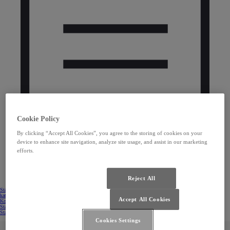
Cookie Policy
By clicking “Accept All Cookies”, you agree to the storing of cookies on your
device to enhance site navigation, analyze site usage, and assist in our marketing
efforts.
Reject All
Stáhnout
katalog
Accept All Cookies
Kontaktovat prodejce
Stáhnout ceník
Stáhnout ceník
(Opens in new window)
Stáhněte si katalog
(Opens in new window)
Cookies Settings
OCHRANA