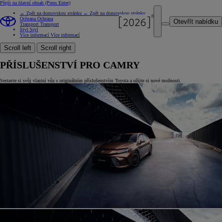
Přejít na hlavní obsah
(Press Enter)
← Zpět na domovskou stránku
← Zpět na domovskou stránku
Ochrana
Ochrana
Otevřít nabídku
Transport
Transport
Styl
Styl
Více informací
Více informací
Scroll left
Scroll right
PŘÍSLUŠENSTVÍ PRO CAMRY
Sestavte si svůj vlastní vůz s originálním příslušenstvím Toyota a užijte si nové možnosti.