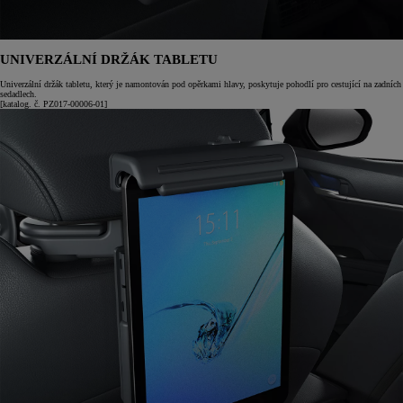
UNIVERZÁLNÍ DRŽÁK TABLETU
Univerzální držák tabletu, který je namontován pod opěrkami hlavy, poskytuje pohodlí pro cestující na zadních
sedadlech.
[katalog. č. PZ017-00006-01]