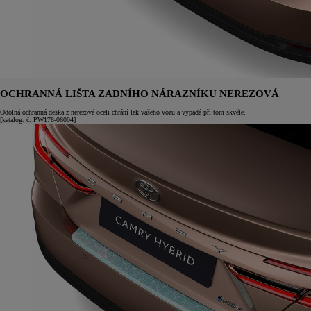
OCHRANNÁ LIŠTA ZADNÍHO NÁRAZNÍKU NEREZOVÁ
Odolná ochranná deska z nerezové oceli chrání lak vašeho vozu a vypadá při tom skvěle.
[katalog. č. PW178-06004]