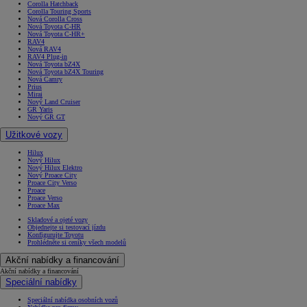
Corolla Hatchback
Corolla Touring Sports
Nová Corolla Cross
Nová Toyota C-HR
Nová Toyota C-HR+
RAV4
Nová RAV4
RAV4 Plug-in
Nová Toyota bZ4X
Nová Toyota bZ4X Touring
Nová Camry
Prius
Mirai
Nový Land Cruiser
GR Yaris
Nový GR GT
Užitkové vozy
Hilux
Nový Hilux
Nový Hilux Elektro
Nový Proace City
Proace City Verso
Proace
Proace Verso
Proace Max
Skladové a ojeté vozy
Objednejte si testovací jízdu
Konfigurujte Toyotu
Prohlédněte si ceníky všech modelů
Akční nabídky a financování
Akční nabídky a financování
Speciální nabídky
Speciální nabídka osobních vozů