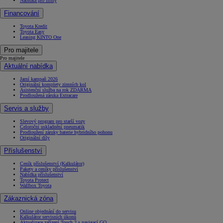
Nabídka pro firmy
Financování
Toyota Kredit
Toyota Easy
Leasing KINTO One
Pro majitele
Pro majitele
Aktuální nabídka
Jarní kampaň 2026
Originální komplety zimních kol
Asistenční služba na rok ZDARMA
Prodloužená záruka Extracare
Servis a služby
Slevový program pro starší vozy
Celoroční uskladnění pneumatik
Prodloužení záruky baterie hybridního pohonu
Originální díly
Příslušenství
Ceník příslušenství (Kalkulátor)
Pakety a ceníky příslušenství
Nabídka příslušenství
Toyota Protect
Wallbox Toyota
Zákaznická zóna
Online objednání do servisu
Kalkulátor servisních úkonů
Aktualizace zařízení Touch 2 s navigací GO