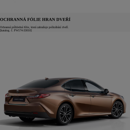
OCHRANNÁ FÓLIE HRAN DVEŘÍ
Ochranná průhledná fólie, která zabraňuje poškrábání dveří.
[katalog. č. PW174-33010]