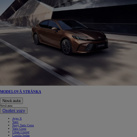
MODELOVÁ STRÁNKA
Nová auta
Nová auta
Osobní vozy
Aygo X
Yaris
Nový Yaris Cross
Yaris Cross
Urban Cruiser
Corolla Sedan