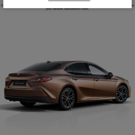
Ochranné příslušenství Toyota je navrženo tak, aby udrželo vaši Camry ve špičkovém stavu a poskytlo bariéru
proti nárokům každodenního řízení.