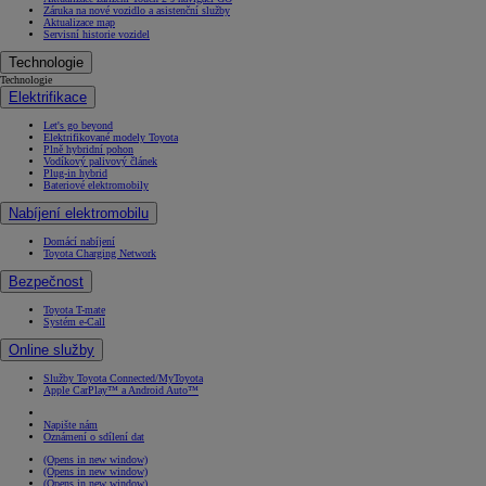
Záruka na nové vozidlo a asistenční služby
Aktualizace map
Servisní historie vozidel
Technologie
Technologie
Elektrifikace
Let's go beyond
Elektrifikované modely Toyota
Plně hybridní pohon
Vodíkový palivový článek
Plug-in hybrid
Bateriové elektromobily
Nabíjení elektromobilu
Domácí nabíjení
Toyota Charging Network
Bezpečnost
Toyota T-mate
Systém e-Call
Online služby
Služby Toyota Connected/MyToyota
Apple CarPlay™ a Android Auto™
Napište nám
Oznámení o sdílení dat
(Opens in new window)
(Opens in new window)
(Opens in new window)