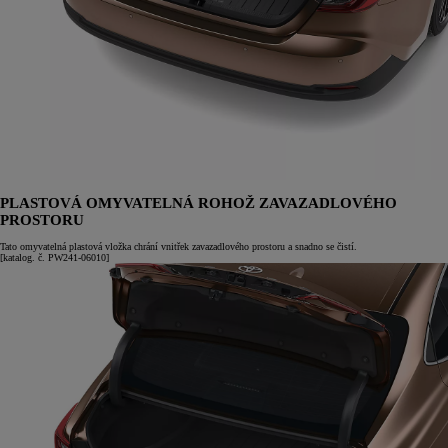
PLASTOVÁ OMYVATELNÁ ROHOŽ ZAVAZADLOVÉHO
PROSTORU
Tato omyvatelná plastová vložka chrání vnitřek zavazadlového prostoru a snadno se čistí.
[katalog. č. PW241-06010]