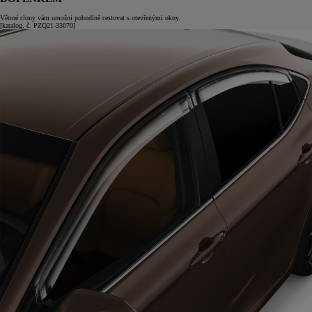
Větrné clony vám umožní pohodlně cestovat s otevřenými okny.
[katalog. č. PZQ21-33070]