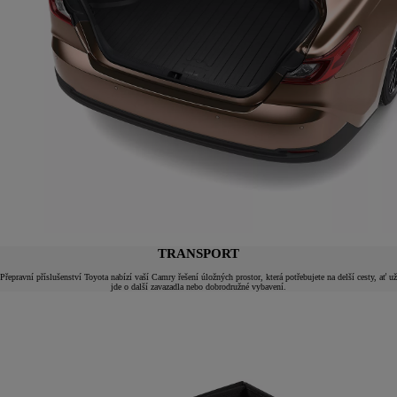
TRANSPORT
Přepravní příslušenství Toyota nabízí vaší Camry řešení úložných prostor, která potřebujete na delší cesty, ať už
jde o další zavazadla nebo dobrodružné vybavení.