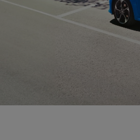
Od
399 000 Kč
s DPH
vč. zvýhodnění
20 000 Kč
a bonusu za výkup
50 000 Kč
Yaris Cross
HYBRID