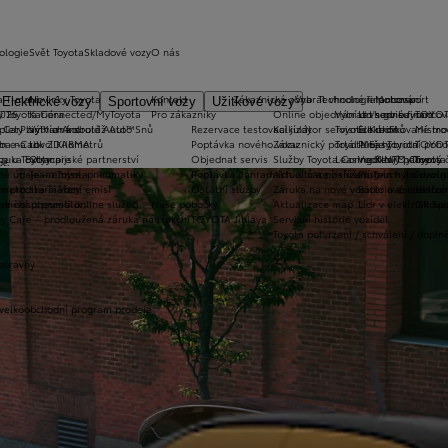
ologie
Svět Toyota
Skladové vozy
O nás
a T-mate
Novinky Toyota
Kontakt
Zákaznická zóna
Vybrat vhodné financování
Technologie pohonu
Motorsport
Elektrické vozy
Sportovní vozy
Užitkové vozy
2026
y Toyota Connected/MyToyota
Kariéra
Pro zákazníky
Online objednání do servisu
Vybrat vhodné financov
Let's go beyond
TOYOT
plety zimních kol
 CarPlay™ a Android Auto™
Výtvarná soutěž Auto Snů
Rezervace testovací jízdy
Kalkulátor servisních úkonů
Toyota Kredit
Elektrifikované mo
Mistrov
užba na rok ZDARMA
m e-Call
Lovci Kilometrů
Poptávka nového vozu
Zákaznický portál Moje Toyota
Toyota Easy
Plně hybridní poh
TOYOT
ruka Extracare
ce u Toyoty
Olympijské partnerství
Objednat servis
Služby Toyota Connected/MyToyota
Leasing KINTO One
Vodíkový palivový 
Toyot
pe.
né údaje – emise, pneumatiky
Team Toyota
Poptávka náhradních dílů a příslušenství
Aktualizace zařízení Touch 2 s navi
Plug-in hybrid
Toyota
m pro starší vozy
metodika měření emisí
Ostatní služby
Záruka na nové vozidlo a asistenční
Bateriové elektrom
Histor
adnění pneumatik
ní dosutpnosti online služeb
Naše pobočky
Aktualizace map
Lídr v elektrifiko
GR Spo
y Care – prodloužená záruka na trakční
TOYOTA Jihlava
Servisní historie vozidel
Toyota potvrzení / schválení / dopln
opravny
 velkoobchodní program prodeje