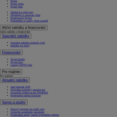
Proace
Proace Verso
Proace Max
Skladové a ojeté vozy
Objednejte si testovací jízdu
Konfigurujte Toyotu
Prohlédněte si ceníky všech modelů
Akční nabídky a financování
Akční nabídky a financování
Speciální nabídky
Speciální nabídka osobních vozů
Nabídka pro firmy
Financování
Toyota Kredit
Toyota Easy
Leasing KINTO One
Pro majitele
Pro majitele
Aktuální nabídka
Jarní kampaň 2026
Originální komplety zimních kol
Asistenční služba na rok ZDARMA
Prodloužená záruka Extracare
Servis a služby
Slevový program pro starší vozy
Celoroční uskladnění pneumatik
Prodloužení záruky baterie hybridního pohonu