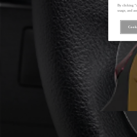
By clicking “
usage, and ass
Cooki