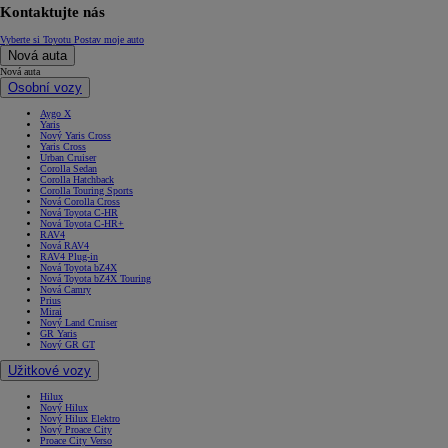
Kontaktujte nás
Vyberte si Toyotu
Postav moje auto
Nová auta
Nová auta
Osobní vozy
Aygo X
Yaris
Nový Yaris Cross
Yaris Cross
Urban Cruiser
Corolla Sedan
Corolla Hatchback
Corolla Touring Sports
Nová Corolla Cross
Nová Toyota C-HR
Nová Toyota C-HR+
RAV4
Nová RAV4
RAV4 Plug-in
Nová Toyota bZ4X
Nová Toyota bZ4X Touring
Nová Camry
Prius
Mirai
Nový Land Cruiser
GR Yaris
Nový GR GT
Užitkové vozy
Hilux
Nový Hilux
Nový Hilux Elektro
Nový Proace City
Proace City Verso