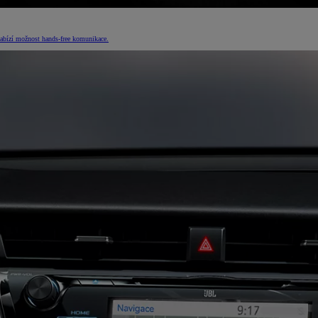
nabízí možnost hands-free komunikace.