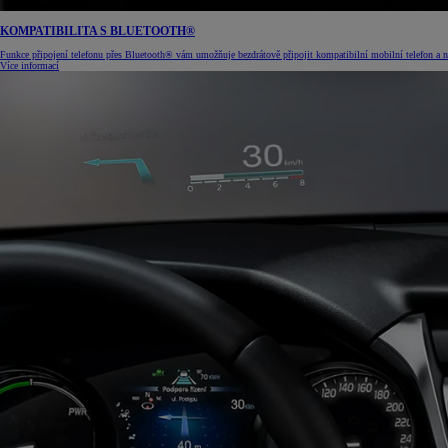
KOMPATIBILITA S BLUETOOTH®
Funkce připojení telefonu přes Bluetooth® vám umožňuje bezdrátově připojit kompatibilní mobilní telefon a 
Více informací
Od
399 000 Kč
s DPH
vč. zvýhodnění
20 000 Kč
a bonusu za výkup
50 000 Kč
Yaris Cross
HYBRID