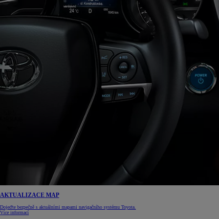
AKTUALIZACE MAP
Dojeďte bezpečně s aktuálními mapami navigačního systému Toyota.
Více informací