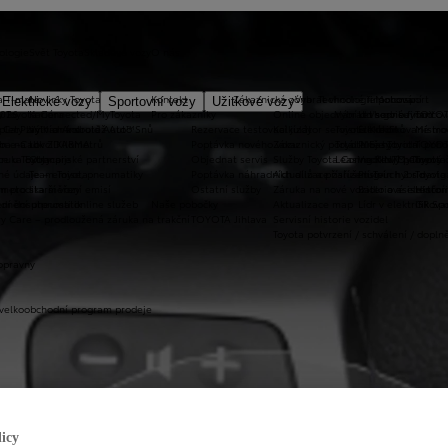
ologie
Svět Toyota
Skladové vozy
O nás
a T-mate
Novinky Toyota
Kontakt
Zákaznická zóna
Vybrat vhodné financování
Technologie pohonu
Motorsport
Elektrické vozy
Sportovní vozy
Užitkové vozy
2026
y Toyota Connected/MyToyota
Kariéra
Pro zákazníky
Online objednání do servisu
Vybrat vhodné financov
Let's go beyond
TOYOT
plety zimních kol
 CarPlay™ a Android Auto™
Výtvarná soutěž Auto Snů
Rezervace testovací jízdy
Kalkulátor servisních úkonů
Toyota Kredit
Elektrifikované mo
Mistrov
užba na rok ZDARMA
m e-Call
Lovci Kilometrů
Poptávka nového vozu
Zákaznický portál Moje Toyota
Toyota Easy
Plně hybridní poh
TOYOT
ruka Extracare
ce u Toyoty
Olympijské partnerství
Objednat servis
Služby Toyota Connected/MyToyota
Leasing KINTO One
Vodíkový palivový 
Toyot
né údaje – emise, pneumatiky
Team Toyota
Poptávka náhradních dílů a příslušenství
Aktualizace zařízení Touch 2 s navi
Plug-in hybrid
Toyota
m pro starší vozy
metodika měření emisí
Ostatní služby
Záruka na nové vozidlo a asistenční
Bateriové elektrom
Histor
adnění pneumatik
ní dosutpnosti online služeb
Naše pobočky
Aktualizace map
Lídr v elektrifiko
GR Spo
y Care – prodloužená záruka na trakční
TOYOTA Jihlava
Servisní historie vozidel
Toyota potvrzení / schválení / dopln
opravny
 velkoobchodní program prodeje
icy