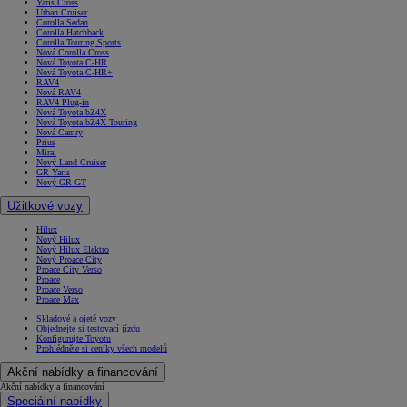
Yaris Cross
Urban Cruiser
Corolla Sedan
Corolla Hatchback
Corolla Touring Sports
Nová Corolla Cross
Nová Toyota C-HR
Nová Toyota C-HR+
RAV4
Nová RAV4
RAV4 Plug-in
Nová Toyota bZ4X
Nová Toyota bZ4X Touring
Nová Camry
Prius
Mirai
Nový Land Cruiser
GR Yaris
Nový GR GT
Užitkové vozy
Hilux
Nový Hilux
Nový Hilux Elektro
Nový Proace City
Proace City Verso
Proace
Proace Verso
Proace Max
Skladové a ojeté vozy
Objednejte si testovací jízdu
Konfigurujte Toyotu
Prohlédněte si ceníky všech modelů
Akční nabídky a financování
Akční nabídky a financování
Speciální nabídky