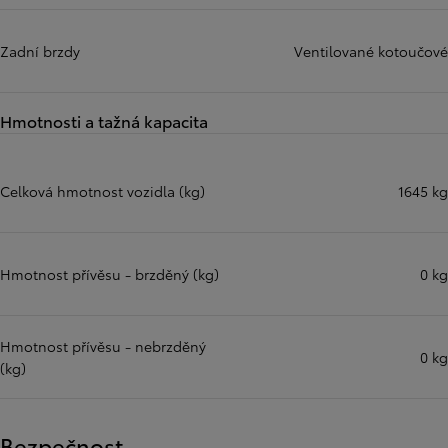
Zadní brzdy
Ventilované kotoučové
Hmotnosti a tažná kapacita
Celková hmotnost vozidla (kg)
1645 kg
Hmotnost přívěsu - brzděný (kg)
0 kg
Hmotnost přívěsu - nebrzděný
0 kg
(kg)
Bezpečnost