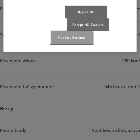
Počet válců
Řadový 3válec
Reject All
Accept All Cookies
Systém vstřikování paliva
Vícebodové vstřikování
Cookies Settings
Maximální výkon
280 koní
Maximální točivý moment
345 Nm/ot.min-1
Brzdy
Přední brzdy
Ventilované kotoučové