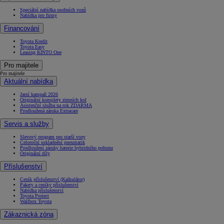
Speciální nabídka osobních vozů
Nabídka pro firmy
Financování
Toyota Kredit
Toyota Easy
Leasing KINTO One
Pro majitele
Pro majitele
Aktuální nabídka
Jarní kampaň 2026
Originální komplety zimních kol
Asistenční služba na rok ZDARMA
Prodloužená záruka Extracare
Servis a služby
Slevový program pro starší vozy
Celoroční uskladnění pneumatik
Prodloužení záruky baterie hybridního pohonu
Originální díly
Příslušenství
Ceník příslušenství (Kalkulátor)
Pakety a ceníky příslušenství
Nabídka příslušenství
Toyota Protect
Wallbox Toyota
Zákaznická zóna