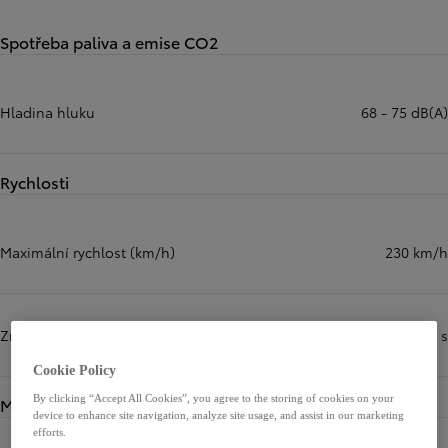
Spotřeba paliva a emise CO2
Hladina hluku
68 - 75 dB(A)
Rychlosti
Maximální rychlost (km/h)
230 km/h
Zrychlení z 0 na 100 km/h (s)
5,2 s
Cookie Policy
By clicking “Accept All Cookies”, you agree to the storing of cookies on your
Motory
device to enhance site navigation, analyze site usage, and assist in our marketing
efforts.