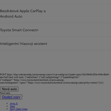
Bezdrátové Apple CarPlay a
Android Auto
Toyota Smart Connect+
Inteligentní hlasový asistent
POST https://dxp-webcarconfig.toyota-europe.com/v1/car-config/cz/cs?path=specs/50c3964d-693e-494e-8bd4-
abcc5ef12acd with body {"reduxState":{"carConfigSettings":{"loadedStepUrls":
{"configure":"https://www.toyota-havlickuvbrod.cz/nova-auta/gr-
yaris/konfigurator","specs":"https://www.toyota-havlickuvbrod.cz/nova-auta/gr-yaris/prvky-vybavy"}}}}
Nová auta
Nová auta
Osobní vozy
Aygo X
Yaris
Nový Yaris Cross