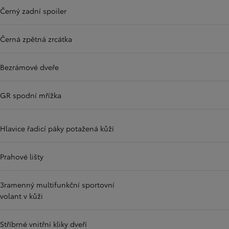
Černý zadní spoiler
Černá zpětná zrcátka
Bezrámové dveře
GR spodní mřížka
Hlavice řadicí páky potažená kůží
Prahové lišty
3ramenný multifunkční sportovní
volant v kůži
Stříbrné vnitřní kliky dveří