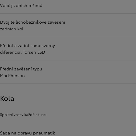
Volič jízdních režimů
Dvojité lichoběžníkové zavěšení
zadních kol
Přední a zadní samosvorný
diferenciál Torsen LSD
Přední zavěšení typu
MacPherson
Kola
Spolehlivost v každé situaci
Sada na opravu pneumatik