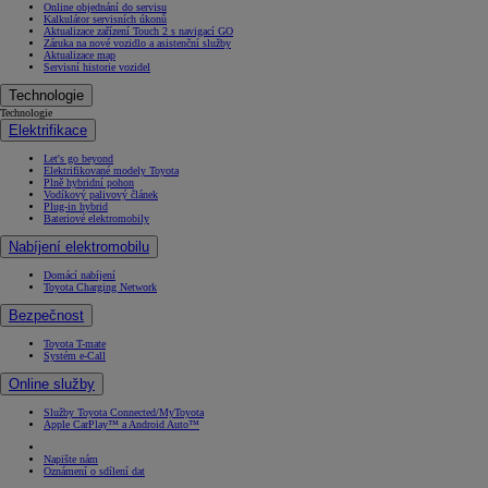
Online objednání do servisu
Kalkulátor servisních úkonů
Aktualizace zařízení Touch 2 s navigací GO
Záruka na nové vozidlo a asistenční služby
Aktualizace map
Servisní historie vozidel
Technologie
Technologie
Elektrifikace
Let's go beyond
Elektrifikované modely Toyota
Plně hybridní pohon
Vodíkový palivový článek
Plug-in hybrid
Bateriové elektromobily
Nabíjení elektromobilu
Domácí nabíjení
Toyota Charging Network
Bezpečnost
Toyota T-mate
Systém e-Call
Online služby
Služby Toyota Connected/MyToyota
Apple CarPlay™ a Android Auto™
Napište nám
Oznámení o sdílení dat