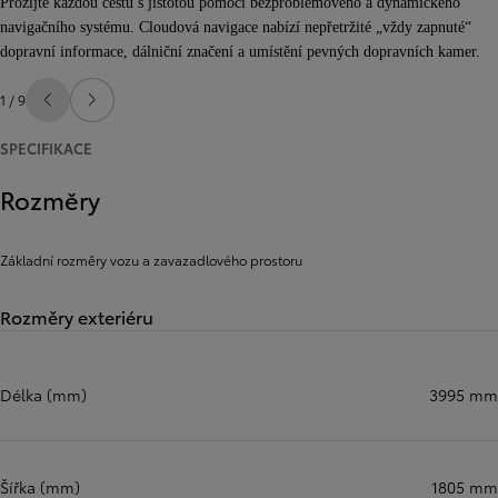
Prožijte každou cestu s jistotou pomocí bezproblémového a dynamického
navigačního systému. Cloudová navigace nabízí nepřetržité „vždy zapnuté“
dopravní informace, dálniční značení a umístění pevných dopravních kamer.
1 / 9
Předchozí
Další
SPECIFIKACE
Rozměry
Základní rozměry vozu a zavazadlového prostoru
Rozměry exteriéru
Délka (mm)
3995 mm
Šířka (mm)
1805 mm