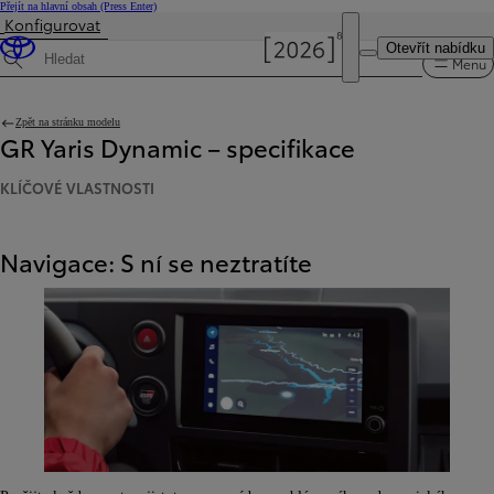
Přejít na hlavní obsah
(Press Enter)
Konfigurovat
Byla aktualizována cena Cena vaší konfigurace činí 1 150 000 Kč
Otevřít nabídku
Menu
Hledat specifikace
Zpět na stránku modelu
GR Yaris Dynamic – specifikace
KLÍČOVÉ VLASTNOSTI
Navigace: S ní se neztratíte