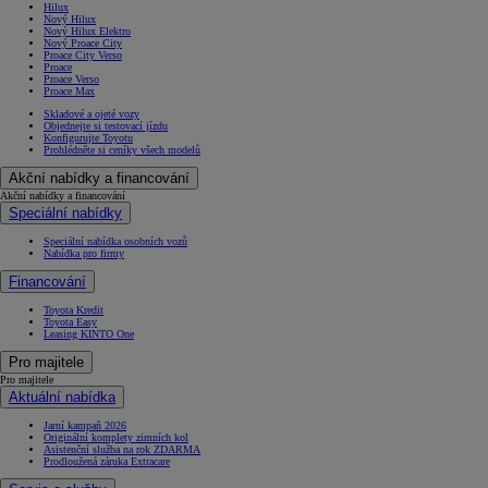
Hilux
Nový Hilux
Nový Hilux Elektro
Nový Proace City
Proace City Verso
Proace
Proace Verso
Proace Max
Skladové a ojeté vozy
Objednejte si testovací jízdu
Konfigurujte Toyotu
Prohlédněte si ceníky všech modelů
Akční nabídky a financování
Akční nabídky a financování
Speciální nabídky
Speciální nabídka osobních vozů
Nabídka pro firmy
Financování
Toyota Kredit
Toyota Easy
Leasing KINTO One
Pro majitele
Pro majitele
Aktuální nabídka
Jarní kampaň 2026
Originální komplety zimních kol
Asistenční služba na rok ZDARMA
Prodloužená záruka Extracare