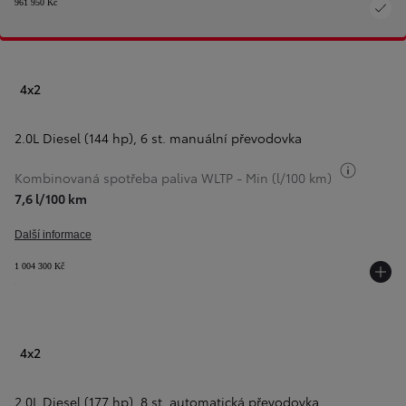
961 950 Kč
4x2
2.0L Diesel (144 hp)
,
6 st. manuální převodovka
Přepnou
Kombinovaná spotřeba paliva WLTP - Min (l/100 km)
7,6 l/100 km
Další informace
1 004 300 Kč
4x2
2.0L Diesel (177 hp)
,
8 st. automatická převodovka