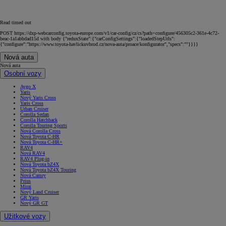
Read timed out
POST https://dxp-webcarconfig.toyota-europe.com/v1/car-config/cz/cs?path=configure/456305c2-361e-4c72-
beac-1a1abbdad15d with body {"reduxState":{"carConfigSettings":{"loadedStepUrls":
{"configure":"https://www.toyota-havlickuvbrod.cz/nova-auta/proace/konfigurator","specs":""}}}}
Nová auta
Nová auta
Osobní vozy
Aygo X
Yaris
Nový Yaris Cross
Yaris Cross
Urban Cruiser
Corolla Sedan
Corolla Hatchback
Corolla Touring Sports
Nová Corolla Cross
Nová Toyota C-HR
Nová Toyota C-HR+
RAV4
Nová RAV4
RAV4 Plug-in
Nová Toyota bZ4X
Nová Toyota bZ4X Touring
Nová Camry
Prius
Mirai
Nový Land Cruiser
GR Yaris
Nový GR GT
Užitkové vozy