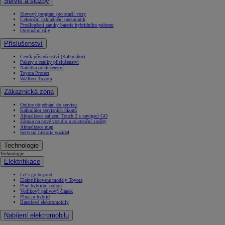
Servis a služby
Slevový program pro starší vozy
Celoroční uskladnění pneumatik
Prodloužení záruky baterie hybridního pohonu
Originální díly
Příslušenství
Ceník příslušenství (Kalkulátor)
Pakety a ceníky příslušenství
Nabídka příslušenství
Toyota Protect
Wallbox Toyota
Zákaznická zóna
Online objednání do servisu
Kalkulátor servisních úkonů
Aktualizace zařízení Touch 2 s navigací GO
Záruka na nové vozidlo a asistenční služby
Aktualizace map
Servisní historie vozidel
Technologie
Technologie
Elektrifikace
Let's go beyond
Elektrifikované modely Toyota
Plně hybridní pohon
Vodíkový palivový článek
Plug-in hybrid
Bateriové elektromobily
Nabíjení elektromobilu