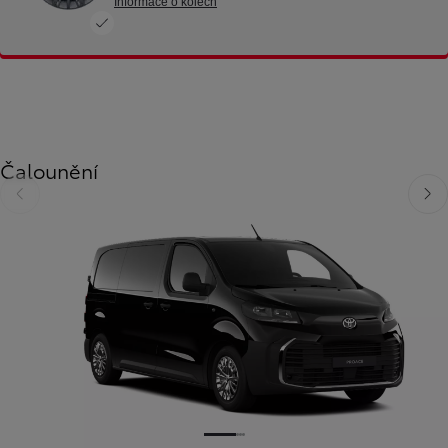
Informace o kolech
Čalounění
Předchozí
Další
Předchozí
Dalš