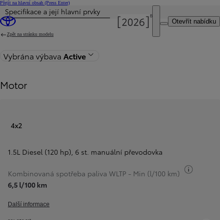
Přejít na hlavní obsah
(Press Enter)
Specifikace a její hlavní prvky
Otevřít nabídku
Zpět na stránku modelu
Vybrána výbava
Active
Motor
4x2
1.5L Diesel (120 hp)
,
6 st. manuální převodovka
Přepnou
Kombinovaná spotřeba paliva WLTP - Min (l/100 km)
6,5 l/100 km
Další informace