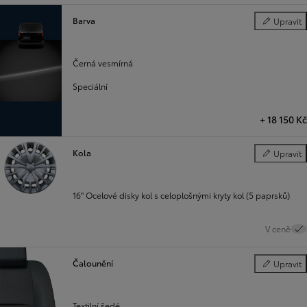
Barva
Upravit
Barva
Černá vesmírná
Speciální
+
18 150 Kč
Kola
Upravit
Kola
16" Ocelové disky kol s celoplošnými kryty kol (5 paprsků)
V ceně
Čalounění
Upravit
Čalounění
Textilní šedé