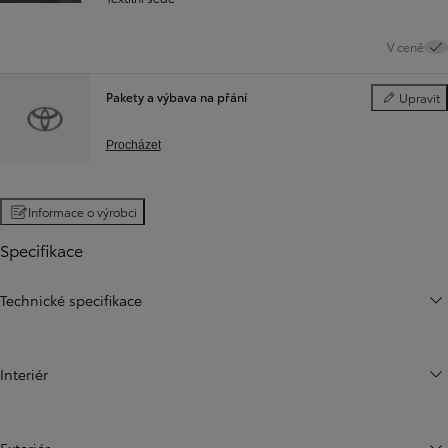
V ceně
Pakety a výbava na přání
Upravit
Pakety a vý
Procházet
Informace o výrobci
Specifikace
Technické specifikace
Interiér