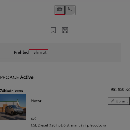
Uložit do MyToyota
Sdílet kód
Rychlé odkazy
Přehled
Shrnutí
PROACE
Active
961 950 Kč
Základní cena
Motor
Upravit
Motor
Předchozí
Další
4x2
1.5L Diesel (120 hp)
,
6 st. manuální převodovka