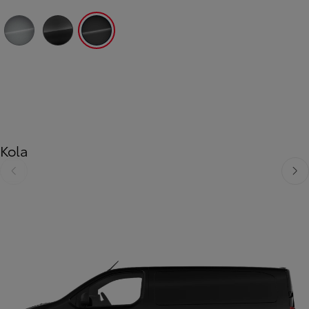
Předchozí
Další
Stříbrná atomická
Šedá - titanová
Černá vesmírná
Kola
Předchozí
Dalš