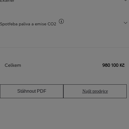
Exteriér
Přepnout informace o CO2
Spotřeba paliva a emise CO2
Celkem
980 100 Kč
Stáhnout PDF
Najít prodejce