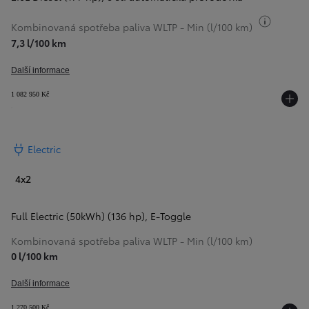
Přepnou
Kombinovaná spotřeba paliva WLTP - Min (l/100 km)
7,3 l/100 km
Další informace
1 082 950 Kč
Electric
4x2
Full Electric (50kWh) (136 hp)
,
E-Toggle
Kombinovaná spotřeba paliva WLTP - Min (l/100 km)
0 l/100 km
Další informace
1 270 500 Kč