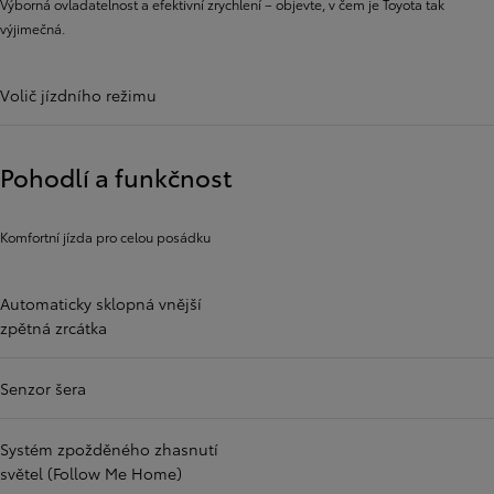
Výborná ovladatelnost a efektivní zrychlení – objevte, v čem je Toyota tak
výjimečná.
Volič jízdního režimu
Pohodlí a funkčnost
Komfortní jízda pro celou posádku
Automaticky sklopná vnější
zpětná zrcátka
Senzor šera
Systém zpožděného zhasnutí
světel (Follow Me Home)