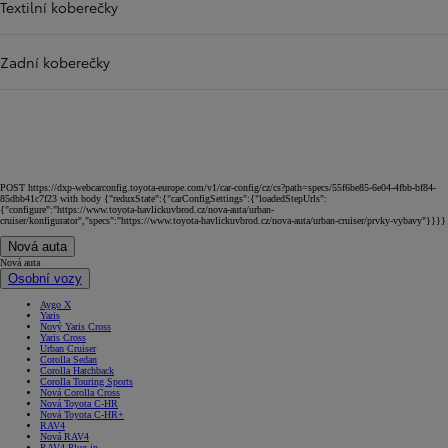
Textilní koberečky
Zadní koberečky
POST https://dxp-webcarconfig.toyota-europe.com/v1/car-config/cz/cs?path=specs/55f6be85-6e04-4fbb-bf84-
85dbb41c7f23 with body {"reduxState":{"carConfigSettings":{"loadedStepUrls":
{"configure":"https://www.toyota-havlickuvbrod.cz/nova-auta/urban-
cruiser/konfigurator","specs":"https://www.toyota-havlickuvbrod.cz/nova-auta/urban-cruiser/prvky-vybavy"}}}}
Nová auta
Nová auta
Osobní vozy
Aygo X
Yaris
Nový Yaris Cross
Yaris Cross
Urban Cruiser
Corolla Sedan
Corolla Hatchback
Corolla Touring Sports
Nová Corolla Cross
Nová Toyota C-HR
Nová Toyota C-HR+
RAV4
Nová RAV4
RAV4 Plug-in