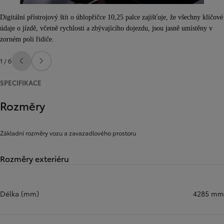
Digitální přístrojový štít o úhlopříčce 10,25 palce zajišťuje, že všechny klíčové
údaje o jízdě, včetně rychlosti a zbývajícího dojezdu, jsou jasně umístěny v
zorném poli řidiče.
1 / 6
Předchozí
Další
SPECIFIKACE
Rozměry
Základní rozměry vozu a zavazadlového prostoru
Rozměry exteriéru
Délka (mm)
4285 mm