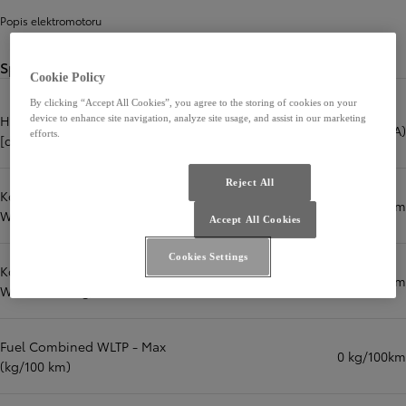
Popis elektromotoru
Spotřeba paliva a emise CO2
Cookie Policy
By clicking “Accept All Cookies”, you agree to the storing of cookies on your
Hladina hluku jedoucího vozu
device to enhance site navigation, analyze site usage, and assist in our marketing
63 dB(A)
efforts.
[dB(A)]
Reject All
Kombinovaná spotřeba paliva
0 l/100 km
WLTP - Min (l/100 km)
Accept All Cookies
Cookies Settings
Kombinovaná spotřeba paliva
0 kg/100km
WLTP - Min (kg/100 km)
Fuel Combined WLTP - Max
0 kg/100km
(kg/100 km)