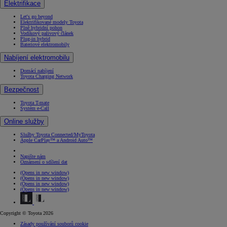
Elektrifikace
Let's go beyond
Elektrifikované modely Toyota
Plně hybridní pohon
Vodíkový palivový článek
Plug-in hybrid
Bateriové elektromobily
Nabíjení elektromobilu
Domácí nabíjení
Toyota Charging Network
Bezpečnost
Toyota T-mate
Systém e-Call
Online služby
Služby Toyota Connected/MyToyota
Apple CarPlay™ a Android Auto™
Napište nám
Oznámení o sdílení dat
(Opens in new window)
(Opens in new window)
(Opens in new window)
(Opens in new window)
Copyright © Toyota 2026
Zásady používání souborů cookie