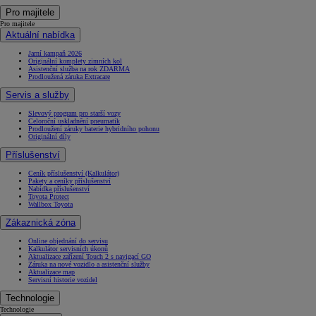
Pro majitele
Pro majitele
Aktuální nabídka
Jarní kampaň 2026
Originální komplety zimních kol
Asistenční služba na rok ZDARMA
Prodloužená záruka Extracare
Servis a služby
Slevový program pro starší vozy
Celoroční uskladnění pneumatik
Prodloužení záruky baterie hybridního pohonu
Originální díly
Příslušenství
Ceník příslušenství (Kalkulátor)
Pakety a ceníky příslušenství
Nabídka příslušenství
Toyota Protect
Wallbox Toyota
Zákaznická zóna
Online objednání do servisu
Kalkulátor servisních úkonů
Aktualizace zařízení Touch 2 s navigací GO
Záruka na nové vozidlo a asistenční služby
Aktualizace map
Servisní historie vozidel
Technologie
Technologie