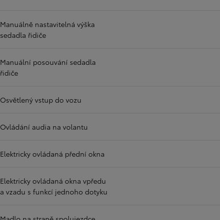
Manuálně nastavitelná výška
sedadla řidiče
Manuální posouvání sedadla
řidiče
Osvětlený vstup do vozu
Ovládání audia na volantu
Elektricky ovládaná přední okna
Elektricky ovládaná okna vpředu
a vzadu s funkcí jednoho dotyku
Madlo na straně spolujezdce