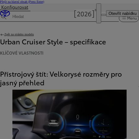
Přejít na hlavní obsah
(Press Enter)
Konfigurovat
Byla aktualizována cena Cena vaší konfigurace činí 859 000 Kč
Otevřít nabídku
Menu
Hledat specifikace
Zpět na stránku modelu
Urban Cruiser Style – specifikace
KLÍČOVÉ VLASTNOSTI
Přístrojový štít: Velkorysé rozměry pro
jasný přehled