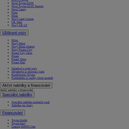
Nová Toyota bZ4X
Nová Toyota bZ4X Touring
Nová Camry
Prius
Mirai
Nový Land Cruiser
GR Yaris
Nový GR GT
Užitkové vozy
Hilux
Nový Hilux
Nový Hilux Elektro
Nový Proace City
Proace City Verso
Proace
Proace Verso
Proace Max
Skladové a ojeté vozy
Objednejte si testovací jízdu
Konfigurujte Toyotu
Prohlédněte si ceníky všech modelů
Akční nabídky a financování
Akční nabídky a financování
Speciální nabídky
Speciální nabídka osobních vozů
Nabídka pro firmy
Financování
Toyota Kredit
Toyota Easy
Leasing KINTO One