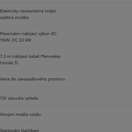
Elektricky nastavitelná vnější
zpětná zrcátka
Maximální nabíjecí výkon AC
11kW, DC 53 kW
7,5 m nabíjecí kabel Mennekes
(mode 3)
Vana do zavazadlového prostoru
12V zásuvka vpředu
Stropní madla vzadu
Startování tlačítkem