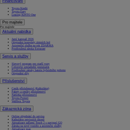
Financování
Toyota Kredit
Toyota Easy
Leasing KINTO One
Pro majitele
Pro majitele
Aktuální nabídka
Jarní kampaň 2026
Originální komplety zimních kol
Asistenční služba na rok ZDARMA
Prodloužená záruka Extracare
Servis a služby
Slevový program pro starší vozy
Celoroční uskladnění pneumatik
Prodloužení záruky baterie hybridního pohonu
Originální díly
Příslušenství
Ceník příslušenství (Kalkulátor)
Pakety a ceníky příslušenství
Nabídka příslušenství
Toyota Protect
Wallbox Toyota
Zákaznická zóna
Online objednání do servisu
Kalkulátor servisních úkonů
Aktualizace zařízení Touch 2 s navigací GO
Záruka na nové vozidlo a asistenční služby
Aktualizace map