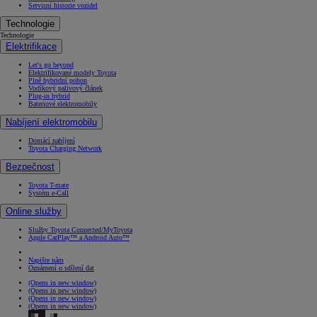
Servisní historie vozidel
Technologie
Technologie
Elektrifikace
Let's go beyond
Elektrifikované modely Toyota
Plně hybridní pohon
Vodíkový palivový článek
Plug-in hybrid
Bateriové elektromobily
Nabíjení elektromobilu
Domácí nabíjení
Toyota Charging Network
Bezpečnost
Toyota T-mate
Systém e-Call
Online služby
Služby Toyota Connected/MyToyota
Apple CarPlay™ a Android Auto™
Napište nám
Oznámení o sdílení dat
(Opens in new window)
(Opens in new window)
(Opens in new window)
(Opens in new window)