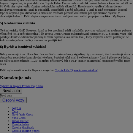
hrajete. Připomíná, že plně elektrická Toyota Urban Cruiser nabízí několik variant baterie s kapacitou od 49 do
61 kWh, aby vyšel vstříc různým požadavkům našich zákazníků. Baterie navíc využívá lithium-železo-
fosfátovou technologii, která je odolnější, bezpečnější a méně nákladná. V autě je také energeticky úsporné
tepelné čerpadlo pro klimatizaci a manuálně ovládané předehřívání baterie pro optimalizaci výkonu v
chladnějších dnech. Další chytré a úsporné možnosti nabíjení vozu nabízí propojení s aplikací MyToyota.
5) Neohrožená stabilita
Terénní tenisky AWD Sneakers, které se bez problémů udrží na každém povrchu, odkazují na možnost pohonu
všech čtyř kol a opět připomínají, že Toyota Urban Cruiser má nefalšovaný charakter SUV. Stabilitu vozu ještě
posiluje 48kW elektromotor přidaný k zadní nápravě a také režim Trail, který rozpozná a brzdí protáčející se
kolo a směruje hnací točivý moment na protější kolo.
6) Rychlé a intuitivní ovládání
Nehty zobrazující notifikace Notification Nails změnou barvy signalizují typ oznámení, čímž umožňují zůstat v
obraze bez neustálého kontrolování telefonu. Podobný účel mají i veškeré asistenty řízení i přístrojová deska,
do níž je hladce začleněn 10,25″ digitální přístrojový štít a 10,1″ displej multimédií, pohledově tvořící jeden
celek.
Další zajímavosti ze světa Toyota v magazínu
Toyota Life
(Opens in new window)
Kontaktujte nás
Vyberte si Toyotu
Postav moje auto
Nová auta
Nová auta
Osobní vozy
Aygo X
Yaris
Nový Yaris Cross
Yaris Cross
Urban Cruiser
Corolla Sedan
Corolla Hatchback
Corolla Touring Sports