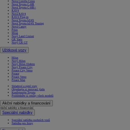
Nová Corolla Cross
Nová Toyota C-HR
Nová Toyota C-HR+
RAV4
Nová RAV4
RAV4 Plug-in
Nová Toyota bZ4X
Nová Toyota bZ4X Touring
Nová Camry
Prius
Mirai
Nový Land Cruiser
GR Yaris
Nový GR GT
Užitkové vozy
Hilux
Nový Hilux
Nový Hilux Elektro
Nový Proace City
Proace City Verso
Proace
Proace Verso
Proace Max
Skladové a ojeté vozy
Objednejte si testovací jízdu
Konfigurujte Toyotu
Prohlédněte si ceníky všech modelů
Akční nabídky a financování
Akční nabídky a financování
Speciální nabídky
Speciální nabídka osobních vozů
Nabídka pro firmy