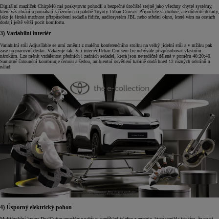
Digitální mazlíček ChirpM8 má poskytovat pohodlí a bezpečné útočiště stejně jako všechny chytré systémy,
které vás chrání a pomáhají s řízením na palubě Toyoty Urban Cruiser. Připočtěte si drobné, ale důležité detaily,
jako je široká možnost přizpůsobení sedadla řidiče, audiosystém JBL nebo střešní okno, které vám na cestách
dodají ještě větší pocit komfortu.
3) Variabilní interiér
Variabilní stůl AdjusTable se umí změnit z malého konferenčního stolku na velký jídelní stůl a v mžiku pak
zase na pracovní desku. Vzkazuje tak, že i interiér Urban Cruiseru lze nebývale přizpůsobovat vlastním
nárokům. Lze měnit vzdálenost předních i zadních sedadel, která jsou netradičně dělená v poměru 40:20:40.
Samotné čalounění kombinuje černou a šedou, ambientní osvětlení kabině dodá hned 12 různých odstínů a
nálad.
4) Úsporný elektrický pohon
Multifunkční kytara DualGuitar umožňuje nabít si například telefon z energie, která vznikla jen tím, že na ni