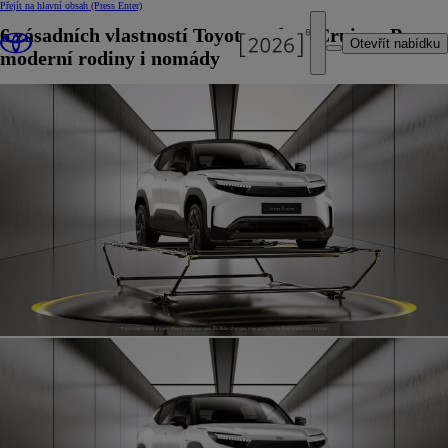
Přejít na hlavní obsah
(Press Enter)
6 zásadních vlastností Toyoty Urban Cruiser. Pro
Otevřít nabídku
moderní rodiny i nomády