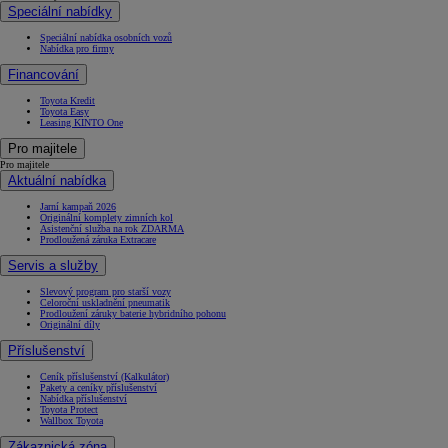
Speciální nabídky
Speciální nabídka osobních vozů
Nabídka pro firmy
Financování
Toyota Kredit
Toyota Easy
Leasing KINTO One
Pro majitele
Pro majitele
Aktuální nabídka
Jarní kampaň 2026
Originální komplety zimních kol
Asistenční služba na rok ZDARMA
Prodloužená záruka Extracare
Servis a služby
Slevový program pro starší vozy
Celoroční uskladnění pneumatik
Prodloužení záruky baterie hybridního pohonu
Originální díly
Příslušenství
Ceník příslušenství (Kalkulátor)
Pakety a ceníky příslušenství
Nabídka příslušenství
Toyota Protect
Wallbox Toyota
Zákaznická zóna