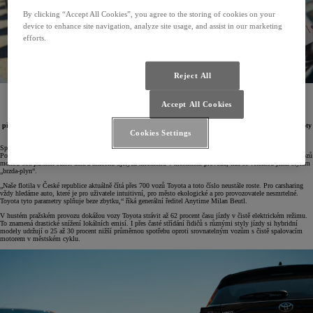
By clicking “Accept All Cookies”, you agree to the storing of cookies on your
device to enhance site navigation, analyze site usage, and assist in our marketing
efforts.
Reject All
16. 5. 2026
Accept All Cookies
Carsharingová společnost Anytime si převzala dalších 180 nových vozů Toyota. Mezi nimi je 100
modelů Yaris a 80 modelů Yaris Cross. Všechny jsou v hybridním provedení s automatickou
převodovkou coby ideální kombinace do městského provozu. Anytime za dobu své existence od Toyoty
Cookies Settings
odebral celkově už tisícovku vozů.
Spolupráce mezi společností Anytime a Toyotou začala v Praze v roce 2019 dodávkou první stovky Yarisů.
Postupně přibyly i další modely jako Aygo X nebo Corolla či Toyota C-HR. Vedle samotného poskytnutí vozů
mohou oba partneři sdílet data z milionů ujetých kilometrů v městském provozu, kde se většinou jezdí stylem
„brzda-plyn“.
„Naše flotila v České republice aktuálně čítá přes 700 vozů Toyota a toto číslo neustále roste. Pro carsharing
vždy hledáme auto, které je pro uživatele intuitivní, pro město ekologické a pro provozovatele nesmrtelné.
Toyota tyto parametry splňuje beze zbytku,“ říká generální ředitel Anytime Milan Beutl.
V hustém pražském provozu dokážou vozy Toyota strávit až 62 procent času jízdy v čistě elektrickém režimu.
To znamená drastické snížení lokálních emisí. I přes časté střídání řidičů s různými styly jízdy si hybridní
modely udržují o 25 až 30 procent nižší průměrnou spotřebu oproti srovnatelným vozům s čistě spalovacím
motorem v městském cyklu.