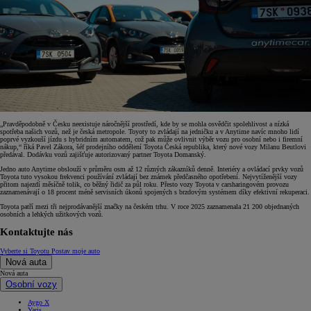
„Pravděpodobně v Česku neexistuje náročnější prostředí, kde by se mohla osvědčit spolehlivost a nízká
spotřeba našich vozů, než je česká metropole. Toyoty to zvládají na jedničku a v Anytime navíc mnoho lidí
poprvé vyzkouší jízdu s hybridním automatem, což pak může ovlivnit výběr vozu pro osobní nebo i firemní
nákup,“ říká Pavel Zákora, šéf prodejního oddělení Toyota Česká republika, který nové vozy Milanu Beutlovi
předával. Dodávku vozů zajišťuje autorizovaný partner Toyota Domanský.
Jedno auto Anytime obslouží v průměru osm až 12 různých zákazníků denně. Interiéry a ovládací prvky vozů
Toyota tuto vysokou frekvenci používání zvládají bez známek předčasného opotřebení. Nejvytíženější vozy
přitom najezdí měsíčně tolik, co běžný řidič za půl roku. Přesto vozy Toyota v carsharingovém provozu
zaznamenávají o 18 procent méně servisních úkonů spojených s brzdovým systémem díky efektivní rekuperaci.
Toyota patří mezi tři nejprodávanější značky na českém trhu. V roce 2025 zaznamenala 21 200 objednaných
osobních a lehkých užitkových vozů.
Kontaktujte nás
Vyberte si Toyotu
Postav moje auto
Nová auta
Nová auta
Osobní vozy
Aygo X
Yaris