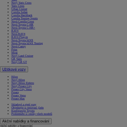
Nový Yaris Cross
Yaris Cross
Urban Cruiser
Corolla Sedan
Corolla Hatchback
Corolla Touring Sports
Nová Corolla Cross
Nová Toyota C-HR
Nová Toyota C-HR+
RAV4
Nová RAV4
RAV4 Plug-in
Nová Toyota bZ4X
Nová Toyota bZ4X Touring
Nová Camry
Prius
Mirai
Nový Land Cruiser
GR Yaris
Nový GR GT
Užitkové vozy
Hilux
Nový Hilux
Nový Hilux Elektro
Nový Proace City
Proace City Verso
Proace
Proace Verso
Proace Max
Skladové a ojeté vozy
Objednejte si testovací jízdu
Konfigurujte Toyotu
Prohlédněte si ceníky všech modelů
Akční nabídky a financování
Akční nabídky a financování