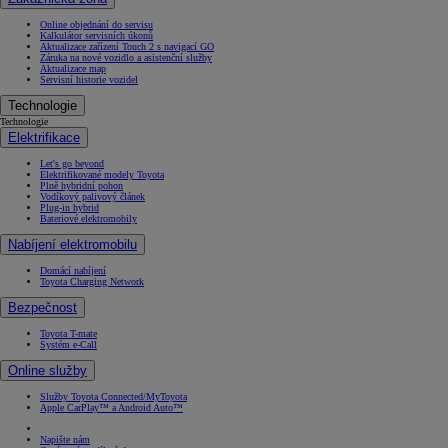
Online objednání do servisu
Kalkulátor servisních úkonů
Aktualizace zařízení Touch 2 s navigací GO
Záruka na nové vozidlo a asistenční služby
Aktualizace map
Servisní historie vozidel
Technologie
Technologie
Elektrifikace
Let's go beyond
Elektrifikované modely Toyota
Plně hybridní pohon
Vodíkový palivový článek
Plug-in hybrid
Bateriové elektromobily
Nabíjení elektromobilu
Domácí nabíjení
Toyota Charging Network
Bezpečnost
Toyota T-mate
Systém e-Call
Online služby
Služby Toyota Connected/MyToyota
Apple CarPlay™ a Android Auto™
Napište nám