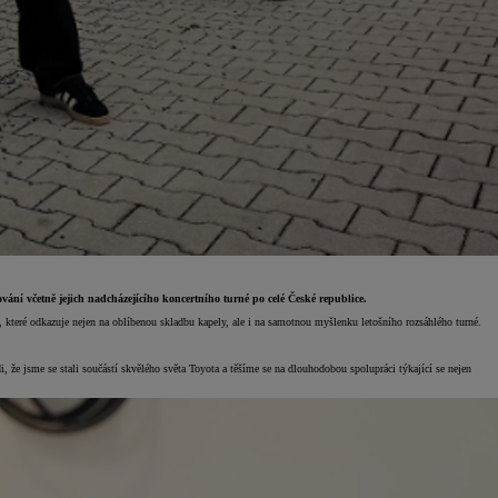
ní včetně jejich nadcházejícího koncertního turné po celé České republice.
které odkazuje nejen na oblíbenou skladbu kapely, ale i na samotnou myšlenku letošního rozsáhlého turné.
i, že jsme se stali součástí skvělého světa Toyota a těšíme se na dlouhodobou spolupráci týkající se nejen