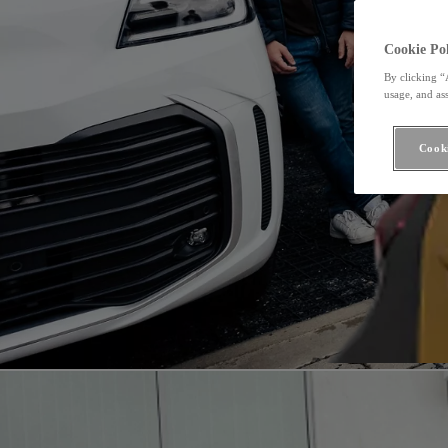
Cookie Pol
By clicking “
usage, and ass
Cooki