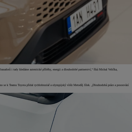
basadorů i tady hledáme autentické příběhy, energii a dlouhodobé partnerství,“ říká Michal Velička,
vno se k Teamu Toyota přidal rychlobruslař a olympijský vítěz Metoděj Jílek. „Dlouhodobá práce a posouvání