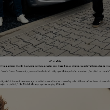
27. 3. 2026
ctvím partnera Toyota Louwman předala několik aut, která budou skupině zajišťovat každodenní cestová
orolla Cross. Automobily jsou nepřehlédnutelné i díky speciálním polepům s mottem „Pár přátel na cestách“, 
sítky tisíc kilometrů za sezónu a je to vedle koncertních míst s fanoušky naše oblíbené místo. Jsme tak moc rád
ů, nejen na pódiích,“ říká Michal Malátný, zpěvák skupiny Chinaski.