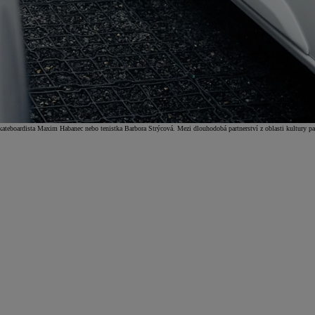
teboardista Maxim Habanec nebo tenistka Barbora Strýcová. Mezi dlouhodobá partnerství z oblasti kultury pak