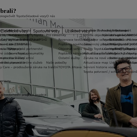
ybrali?
ologie
Svět Toyota
Skladové vozy
O nás
a T-mate
Novinky Toyota
Kontakt
Zákaznická zóna
Vybrat vhodné financování
Technologie pohonu
Motorsport
Elektrické vozy
Sportovní vozy
Užitkové vozy
2026
y Toyota Connected/MyToyota
Kariéra
Pro zákazníky
Online objednání do servisu
Vybrat vhodné financov
Let's go beyond
TOYOT
plety zimních kol
 CarPlay™ a Android Auto™
Výtvarná soutěž Auto Snů
Rezervace testovací jízdy
Kalkulátor servisních úkonů
Toyota Kredit
Elektrifikované mo
Mistrov
užba na rok ZDARMA
m e-Call
Lovci Kilometrů
Poptávka nového vozu
Zákaznický portál Moje Toyota
Toyota Easy
Plně hybridní poh
TOYOT
ruka Extracare
ce u Toyoty
Olympijské partnerství
Objednat servis
Služby Toyota Connected/MyToyota
Leasing KINTO One
Vodíkový palivový 
Toyot
né údaje – emise, pneumatiky
Team Toyota
Poptávka náhradních dílů a příslušenství
Aktualizace zařízení Touch 2 s navi
Plug-in hybrid
Toyota
m pro starší vozy
metodika měření emisí
Ostatní služby
Záruka na nové vozidlo a asistenční
Bateriové elektrom
Histor
adnění pneumatik
ní dosutpnosti online služeb
Naše pobočky
Aktualizace map
Lídr v elektrifiko
GR Spo
y Care – prodloužená záruka na trakční
TOYOTA Jihlava
Servisní historie vozidel
Toyota potvrzení / schválení / dopln
opravny
 velkoobchodní program prodeje