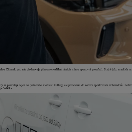
elou Chinaski pro nás představuje přirozené rozšíření aktivit mimo sportovní prostředí. Stejně jako u našich am
Ty se promítají nejen do partnerství v oblasti kultury, ale především do zázemí sportovních ambasadorů. Nedá
je Velička.