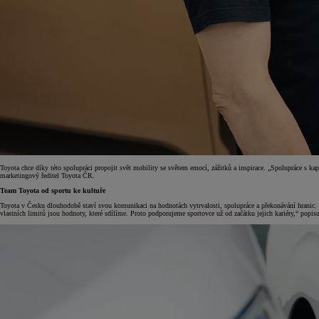
Toyota chce díky této spolupráci propojit svět mobility se světem emocí, zážitků a inspirace. „Spolupráce s kap
marketingový ředitel Toyota ČR.
Team Toyota od sportu ke kultuře
Toyota v Česku dlouhodobě staví svou komunikaci na hodnotách vytrvalosti, spolupráce a překonávání hranic. 
vlastních limitů jsou hodnoty, které sdílíme. Proto podporujeme sportovce už od začátku jejich kariéry,“ popisu