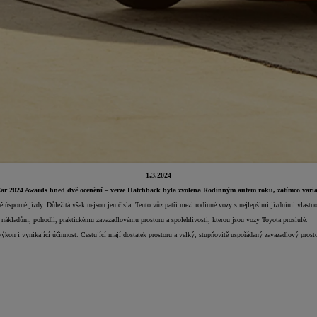
1.3.2024
 Car 2024 Awards hned dvě ocenění – verze Hatchback byla zvolena Rodinným autem roku, zatímco vari
porné jízdy. Důležitá však nejsou jen čísla. Tento vůz patří mezi rodinné vozy s nejlepšími jízdními vlastno
m nákladům, pohodlí, praktickému zavazadlovému prostoru a spolehlivosti, kterou jsou vozy Toyota proslulé.
ýkon i vynikající účinnost. Cestující mají dostatek prostoru a velký, stupňovitě uspořádaný zavazadlový pros