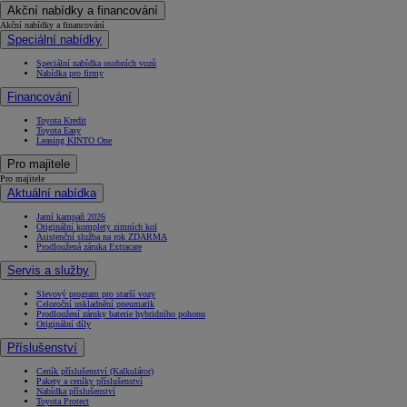
Akční nabídky a financování
Akční nabídky a financování
Speciální nabídky
Speciální nabídka osobních vozů
Nabídka pro firmy
Financování
Toyota Kredit
Od
549 000 Kč
s DPH
Toyota Easy
Leasing KINTO One
vč. zvýhodnění
75 000 Kč
Pro majitele
Corolla Hatchback
Pro majitele
HYBRID
Aktuální nabídka
Jarní kampaň 2026
Originální komplety zimních kol
Asistenční služba na rok ZDARMA
Prodloužená záruka Extracare
Servis a služby
Slevový program pro starší vozy
Celoroční uskladnění pneumatik
Prodloužení záruky baterie hybridního pohonu
Originální díly
Příslušenství
Ceník příslušenství (Kalkulátor)
Pakety a ceníky příslušenství
Nabídka příslušenství
Toyota Protect