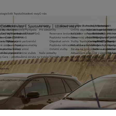
ologie
Svět Toyota
Skladové vozy
O nás
a T-mate
Novinky Toyota
Kontakt
Zákaznická zóna
Vybrat vhodné financování
Technologie pohonu
Motorsport
Elektrické vozy
Sportovní vozy
Užitkové vozy
2026
y Toyota Connected/MyToyota
Kariéra
Pro zákazníky
Online objednání do servisu
Vybrat vhodné financov
Let's go beyond
TOYOT
plety zimních kol
 CarPlay™ a Android Auto™
Výtvarná soutěž Auto Snů
Rezervace testovací jízdy
Kalkulátor servisních úkonů
Toyota Kredit
Elektrifikované mo
Mistrov
užba na rok ZDARMA
m e-Call
Lovci Kilometrů
Poptávka nového vozu
Zákaznický portál Moje Toyota
Toyota Easy
Plně hybridní poh
TOYOT
ruka Extracare
ce u Toyoty
Olympijské partnerství
Objednat servis
Služby Toyota Connected/MyToyota
Leasing KINTO One
Vodíkový palivový 
Toyot
né údaje – emise, pneumatiky
Team Toyota
Poptávka náhradních dílů a příslušenství
Aktualizace zařízení Touch 2 s navi
Plug-in hybrid
Toyota
m pro starší vozy
metodika měření emisí
Ostatní služby
Záruka na nové vozidlo a asistenční
Bateriové elektrom
Histor
adnění pneumatik
ní dosutpnosti online služeb
Naše pobočky
Aktualizace map
Lídr v elektrifiko
GR Spo
y Care – prodloužená záruka na trakční
TOYOTA Jihlava
Servisní historie vozidel
Toyota potvrzení / schválení / dopln
opravny
 velkoobchodní program prodeje