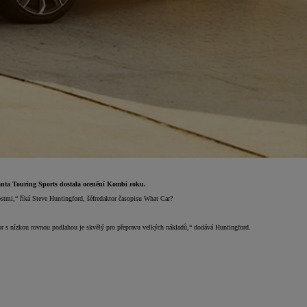
anta Touring Sports dostala ocenění Kombi roku.
stmi,“ říká Steve Huntingford, šéfredaktor časopisu What Car?
tor s nízkou rovnou podlahou je skvělý pro přepravu velkých nákladů,“ dodává Huntingford.