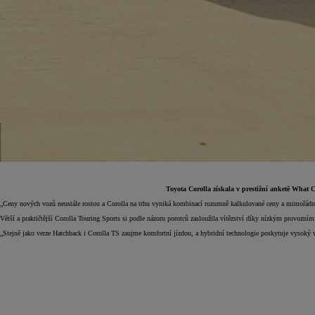
Toyota Corolla získala v prestižní anketě What
„Ceny nových vozů neustále rostou a Corolla na trhu vyniká kombinací rozumně kalkulované ceny a mimořádně ús
Větší a praktičtější Corolla Touring Sports si podle názoru porotců zasloužila vítězství díky nízkým provozní
Od
399 000 Kč
s DPH
„Stejně jako verze Hatchback i Corolla TS zaujme komfortní jízdou, a hybridní technologie poskytuje vysoký v
vč. zvýhodnění
20 000 Kč
a bonusu za výkup
50 000 Kč
Yaris Cross
HYBRID