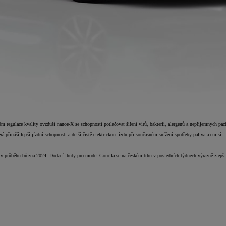
m regulace kvality ovzduší nanoe-X se schopností potlačovat šíření virů, bakterií, alergenů a nepříjemných pa
 přináší lepší jízdní schopnosti a delší čistě elektrickou jízdu při současném snížení spotřeby paliva a emisí.
růběhu března 2024. Dodací lhůty pro model Corolla se na českém trhu v posledních týdnech výrazně zlepšily