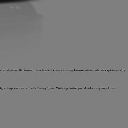
chů v kabině vozidla. Zákazníci se mohou těšit i na nové odstíny karoserie včetně módní smaragdové metalízy.
, a to zejména u verze Corolla Touring Sports. Všechna provedení jsou aktuálně ve vybraných verzích