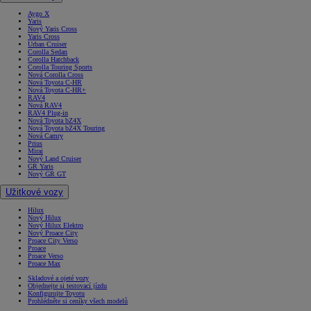
Aygo X
Yaris
Nový Yaris Cross
Yaris Cross
Urban Cruiser
Corolla Sedan
Corolla Hatchback
Corolla Touring Sports
Nová Corolla Cross
Nová Toyota C-HR
Nová Toyota C-HR+
RAV4
Nová RAV4
RAV4 Plug-in
Nová Toyota bZ4X
Nová Toyota bZ4X Touring
Nová Camry
Prius
Mirai
Nový Land Cruiser
GR Yaris
Nový GR GT
Užitkové vozy
Hilux
Nový Hilux
Nový Hilux Elektro
Nový Proace City
Proace City Verso
Proace
Proace Verso
Proace Max
Skladové a ojeté vozy
Objednejte si testovací jízdu
Konfigurujte Toyotu
Prohlédněte si ceníky všech modelů