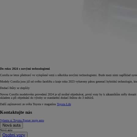
Do roku 2024 s novými technologiemi
Corolla se letos představí ve vylepšené verzi s několika novými technologiemi. Bude mezi nimi například systé
Modely Corolla jsou již od svého faceliftu z kraje roku 2023 vybaveny pátou generací hybridní technologie, která
Dodací lhůty se zlepšily
Novou Corollu modelovém provedení 2024 je už možné objednávat, první vozy by k zákazníkům měly dorazit v p
skladem a při objednání do výroby se standardní dodací lhůtou do 3 měsíců.
Další zajímavosti ze světa Toyota v magazínu
Toyota Life
Kontaktujte nás
Vyberte si Toyotu
Postav moje auto
Nová auta
Nová auta
Osobní vozy