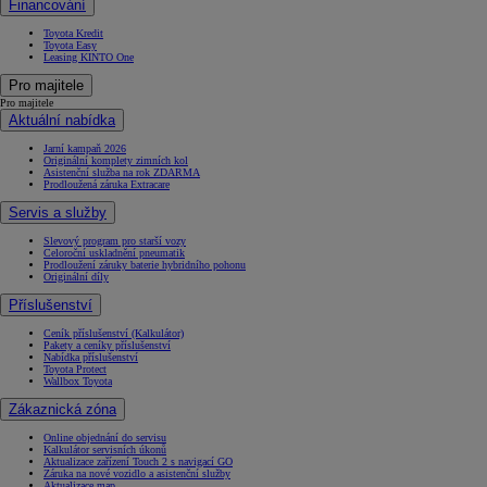
Financování
Toyota Kredit
Toyota Easy
Leasing KINTO One
Pro majitele
Pro majitele
Aktuální nabídka
Jarní kampaň 2026
Originální komplety zimních kol
Asistenční služba na rok ZDARMA
Prodloužená záruka Extracare
Servis a služby
Slevový program pro starší vozy
Celoroční uskladnění pneumatik
Prodloužení záruky baterie hybridního pohonu
Originální díly
Příslušenství
Ceník příslušenství (Kalkulátor)
Pakety a ceníky příslušenství
Nabídka příslušenství
Toyota Protect
Wallbox Toyota
Zákaznická zóna
Online objednání do servisu
Kalkulátor servisních úkonů
Aktualizace zařízení Touch 2 s navigací GO
Záruka na nové vozidlo a asistenční služby
Aktualizace map