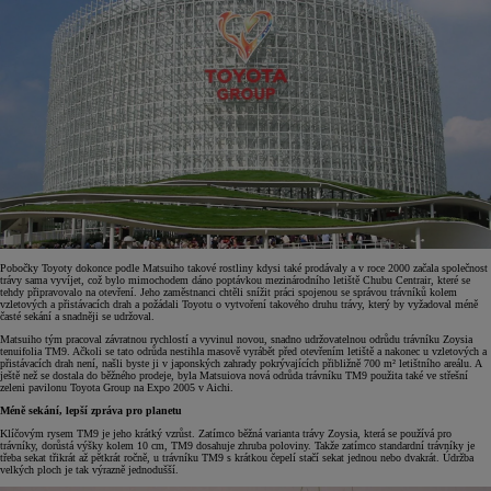
Pobočky Toyoty dokonce podle Matsuiho takové rostliny kdysi také prodávaly a v roce 2000 začala společnost
trávy sama vyvíjet, což bylo mimochodem dáno poptávkou mezinárodního letiště Chubu Centrair, které se
tehdy připravovalo na otevření. Jeho zaměstnanci chtěli snížit práci spojenou se správou trávníků kolem
vzletových a přistávacích drah a požádali Toyotu o vytvoření takového druhu trávy, který by vyžadoval méně
časté sekání a snadněji se udržoval.
Matsuiho tým pracoval závratnou rychlostí a vyvinul novou, snadno udržovatelnou odrůdu trávníku Zoysia
tenuifolia TM9. Ačkoli se tato odrůda nestihla masově vyrábět před otevřením letiště a nakonec u vzletových a
přistávacích drah není, našli byste ji v japonských zahrady pokrývajících přibližně 700 m² letištního areálu. A
ještě než se dostala do běžného prodeje, byla Matsuiova nová odrůda trávníku TM9 použita také ve střešní
zeleni pavilonu Toyota Group na Expo 2005 v Aichi.
Méně sekání, lepší zpráva pro planetu
Klíčovým rysem TM9 je jeho krátký vzrůst. Zatímco běžná varianta trávy Zoysia, která se používá pro
trávníky, dorůstá výšky kolem 10 cm, TM9 dosahuje zhruba poloviny. Takže zatímco standardní trávníky je
třeba sekat třikrát až pětkrát ročně, u trávníku TM9 s krátkou čepelí stačí sekat jednou nebo dvakrát. Údržba
velkých ploch je tak výrazně jednodušší.