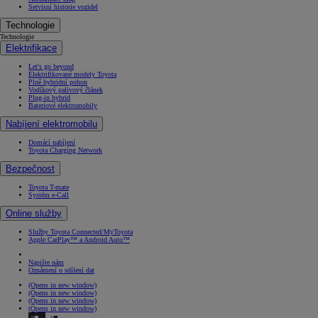
Servisní historie vozidel
Technologie
Technologie
Elektrifikace
Let's go beyond
Elektrifikované modely Toyota
Plně hybridní pohon
Vodíkový palivový článek
Plug-in hybrid
Bateriové elektromobily
Nabíjení elektromobilu
Domácí nabíjení
Toyota Charging Network
Bezpečnost
Toyota T-mate
Systém e-Call
Online služby
Služby Toyota Connected/MyToyota
Apple CarPlay™ a Android Auto™
Napište nám
Oznámení o sdílení dat
(Opens in new window)
(Opens in new window)
(Opens in new window)
(Opens in new window)