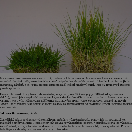
Méně sekání také znamená méně emisí CO₂ z pohonných hmot sekaček. Méně sečený trávník si navíc v listí
uchovává více živin, díky čemuž vyžaduje méně než polovinu obvyklého množství hnojiv. I výroba hnojiv je
energeticky náročná, a tak jejich omezení znamená další snížení množství emisí, které by firma svojí existencí
planetě způsobila.
Kromě toho dusík, který tráva zcela nevstřebá, se vyloučí jako N₂O, což je plyn 310krát silnější než oxid
uhličitý, pokud jde o oteplování atmosféry. I tyto emise lze ale snížit, a tak ve srovnání s běžnou trávou má
varianta TM9 o více než polovinu nižší emise skleníkových plynů. Vedle ekologických aspektů má trávník
Toyota i další výhody, jako například menší náklady na údržbu a úlevu od povinnosti kosení uprostřed horkého
a suchého léta.
Jak narušit začarovaný kruh
Zemědělský sektor se dnes potýká se složitými problémy, včetně nedostatku pracovních sil, rostoucích cen
materiálů a změny klimatu. Nezdá se tedy být zrovna nejvýhodnějším oborem, v němž investovat do výzkumu.
Zvlášť pokud jste největší automobilka na světě a klidně byste se mohli soustředit jen na výrobu aut. Proč se
tedy Toyota stále zabývá vývoj em udržitelných trávníků?