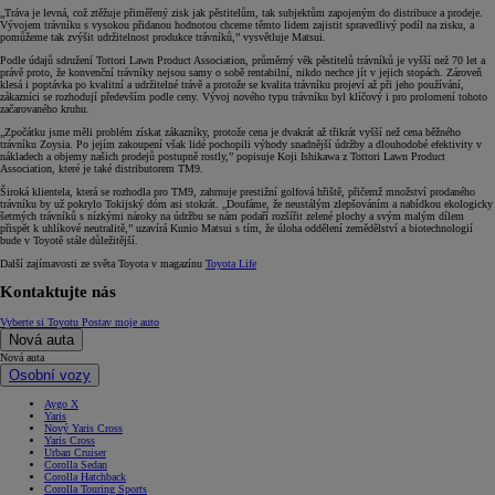
„Tráva je levná, což ztěžuje přiměřený zisk jak pěstitelům, tak subjektům zapojeným do distribuce a prodeje.
Vývojem trávníku s vysokou přidanou hodnotou chceme těmto lidem zajistit spravedlivý podíl na zisku, a
pomůžeme tak zvýšit udržitelnost produkce trávníků,” vysvětluje Matsui.
Podle údajů sdružení Tottori Lawn Product Association, průměrný věk pěstitelů trávníků je vyšší než 70 let a
právě proto, že konvenční trávníky nejsou samy o sobě rentabilní, nikdo nechce jít v jejich stopách. Zároveň
klesá i poptávka po kvalitní a udržitelné trávě a protože se kvalita trávníku projeví až při jeho používání,
zákazníci se rozhodují především podle ceny. Vývoj nového typu trávníku byl klíčový i pro prolomení tohoto
začarovaného kruhu.
„Zpočátku jsme měli problém získat zákazníky, protože cena je dvakrát až třikrát vyšší než cena běžného
trávníku Zoysia. Po jejím zakoupení však lidé pochopili výhody snadnější údržby a dlouhodobé efektivity v
nákladech a objemy našich prodejů postupně rostly,” popisuje Koji Ishikawa z Tottori Lawn Product
Association, které je také distributorem TM9.
Široká klientela, která se rozhodla pro TM9, zahrnuje prestižní golfová hřiště, přičemž množství prodaného
trávníku by už pokrylo Tokijský dóm asi stokrát. „Doufáme, že neustálým zlepšováním a nabídkou ekologicky
šetrných trávníků s nízkými nároky na údržbu se nám podaří rozšířit zelené plochy a svým malým dílem
přispět k uhlíkové neutralitě,” uzavírá Kunio Matsui s tím, že úloha oddělení zemědělství a biotechnologií
bude v Toyotě stále důležitější.
Další zajímavosti ze světa Toyota v magazínu
Toyota Life
Kontaktujte nás
Vyberte si Toyotu
Postav moje auto
Nová auta
Nová auta
Osobní vozy
Aygo X
Yaris
Nový Yaris Cross
Yaris Cross
Urban Cruiser
Corolla Sedan
Corolla Hatchback
Corolla Touring Sports