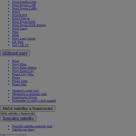
Nová Corolla Cross
Nová Toyota C-HR
Nová Toyota C-HR+
RAV4
Nová RAV4
RAV4 Plug-in
Nová Toyota bZ4X
Nová Toyota bZ4X Touring
Nová Camry
Prius
Mirai
Nový Land Cruiser
GR Yaris
Nový GR GT
Užitkové vozy
Hilux
Nový Hilux
Nový Hilux Elektro
Nový Proace City
Proace City Verso
Proace
Proace Verso
Proace Max
Skladové a ojeté vozy
Objednejte si testovací jízdu
Konfigurujte Toyotu
Prohlédněte si ceníky všech modelů
Akční nabídky a financování
Akční nabídky a financování
Speciální nabídky
Speciální nabídka osobních vozů
Nabídka pro firmy