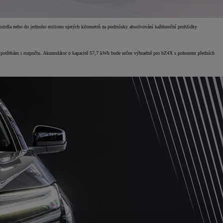
ří vozidla nebo do jednoho milionu ujetých kilometrů za podmínky absolvování každoroční prohlídky
, potřebám i rozpočtu. Akumulátor o kapacitě 57,7 kWh bude určen výhradně pro bZ4X s pohonem předních