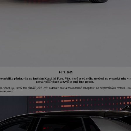
14. 3. 2025
mobilka představila na letošním Kenshiki Foru. Vůz, který se od svého uvedení na evropské trhy v roce 
dostal vyšší výkon a zvýší se také jeho dojezd.
 všech kol, který teď přináší ještě lepší ovladatelnost a zdokonalené schopnosti na nezpevněných cestách. Pr
akumulátorů.