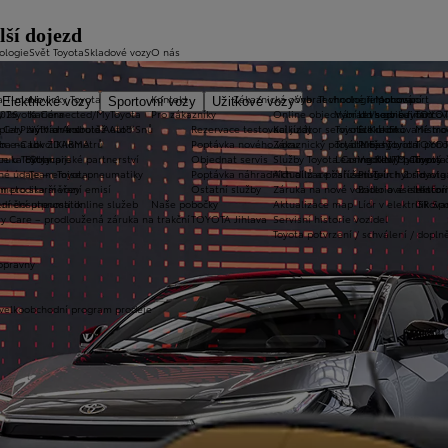
lší dojezd
ologie
Svět Toyota
Skladové vozy
O nás
a T-mate
Novinky Toyota
Kontakt
Zákaznická zóna
Vybrat vhodné financování
Technologie pohonu
Motorsport
Elektrické vozy
Sportovní vozy
Užitkové vozy
2026
y Toyota Connected/MyToyota
Kariéra
Pro zákazníky
Online objednání do servisu
Vybrat vhodné financov
Let's go beyond
TOYOT
plety zimních kol
 CarPlay™ a Android Auto™
Výtvarná soutěž Auto Snů
Rezervace testovací jízdy
Kalkulátor servisních úkonů
Toyota Kredit
Elektrifikované mo
Mistrov
užba na rok ZDARMA
m e-Call
Lovci Kilometrů
Poptávka nového vozu
Zákaznický portál Moje Toyota
Toyota Easy
Plně hybridní poh
TOYOT
ruka Extracare
ce u Toyoty
Olympijské partnerství
Objednat servis
Služby Toyota Connected/MyToyota
Leasing KINTO One
Vodíkový palivový 
Toyot
né údaje – emise, pneumatiky
Team Toyota
Poptávka náhradních dílů a příslušenství
Aktualizace zařízení Touch 2 s navi
Plug-in hybrid
Toyota
m pro starší vozy
metodika měření emisí
Ostatní služby
Záruka na nové vozidlo a asistenční
Bateriové elektrom
Histor
adnění pneumatik
ní dosutpnosti online služeb
Naše pobočky
Aktualizace map
Lídr v elektrifiko
GR Spo
y Care – prodloužená záruka na trakční
TOYOTA Jihlava
Servisní historie vozidel
Toyota potvrzení / schválení / dopln
opravny
 velkoobchodní program prodeje