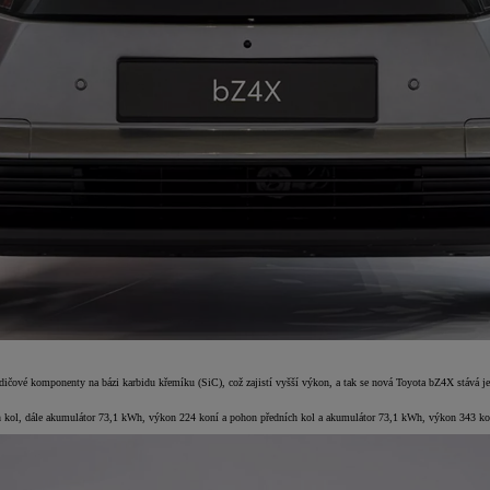
odičové komponenty na bázi karbidu křemíku (SiC), což zajistí vyšší výkon, a tak se nová Toyota bZ4X stáv
h kol, dále akumulátor 73,1 kWh, výkon 224 koní a pohon předních kol a akumulátor 73,1 kWh, výkon 343 ko