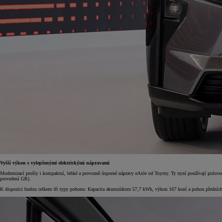
Vyšší výkon s vylepšenými elektrickými nápravami
Modernizací prošly i kompaktní, lehké a provozně úsporné nápravy eAxle od Toyoty. Ty nyní používají polov
provedení GR).
K dispozici budou celkem tři typy pohonu: Kapacita akumulátoru 57,7 kWh, výkon 167 koní a pohon předníc