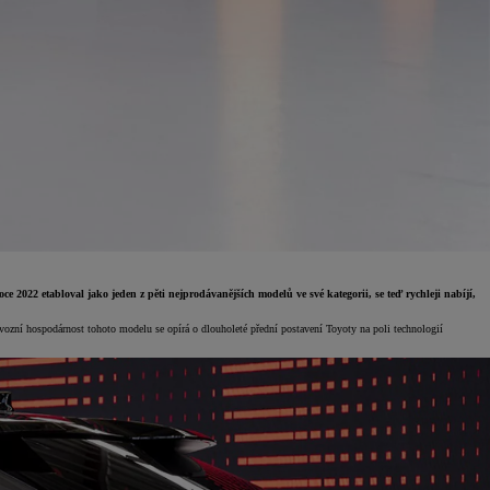
2022 etabloval jako jeden z pěti nejprodávanějších modelů ve své kategorii, se teď rychleji nabíjí,
ovozní hospodárnost tohoto modelu se opírá o dlouholeté přední postavení Toyoty na poli technologií