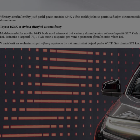
Všechny aktuální změny jistě posílí pozici modelu bZ4X v čele rozšiřujícího se portfolia čistých elektromobil
akumulátoru.
Toyota bZ4X se dvěma různými akumulátory
Modelová nabídka nového bZ4X bude nově zahrnovat dvě varianty akumulátorů o celkové kapacitě 57,7 kWh ne
kol. Jednotka o kapacitě 73,1 kWh bude k dispozici pro verzi s pohonem předních nebo všech kol.
V závislosti na zvoleném stupni výbavy a pohonu by měl maximální dojezd podle WLTP činit zhruba 573 km.