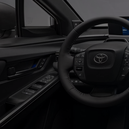
Od
549 000 Kč
s DPH
vč. zvýhodnění
75 000 Kč
Corolla Hatchback
HYBRID