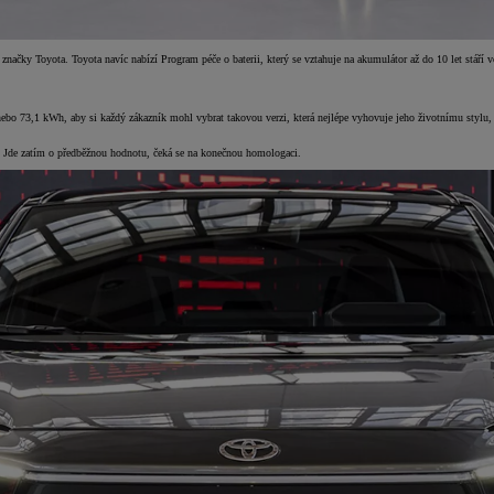
ů značky Toyota. Toyota navíc nabízí Program péče o baterii, který se vztahuje na akumulátor až do 10 let stá
bo 73,1 kWh, aby si každý zákazník mohl vybrat takovou verzi, která nejlépe vyhovuje jeho životnímu stylu
 Jde zatím o předběžnou hodnotu, čeká se na konečnou homologaci.