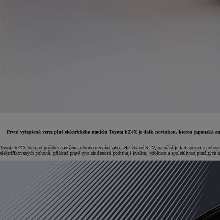
První vylepšená verze plně elektrického modelu Toyota bZ4X je další novinkou, kterou japonská auto
Toyota bZ4X byla od počátku navržena a zkonstruována jako nefalšované SUV, na přání je k dispozici s pohonem
Od
399 000 Kč
s DPH
elektrifikovaných pohonů, přičemž právě tyto zkušenosti podtrhují kvalitu, odolnost a spolehlivost použitých 
vč. zvýhodnění
20 000 Kč
a bonusu za výkup
50 000 Kč
Yaris Cross
HYBRID