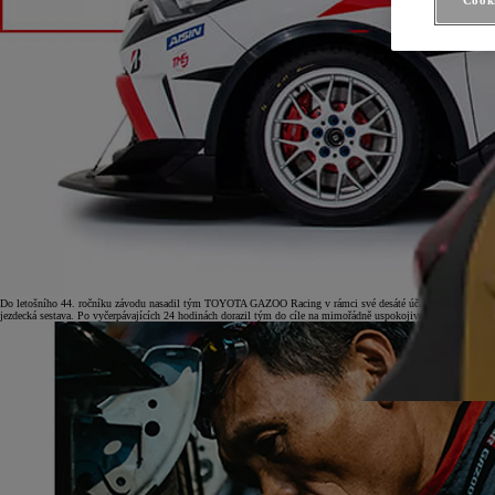
Cooki
Do letošního 44. ročníku závodu nasadil tým TOYOTA GAZOO Racing v rámci své desáté účasti v tomto podni
jezdecká sestava. Po vyčerpávajících 24 hodinách dorazil tým do cíle na mimořádně uspokojivém 84. místě, resp.