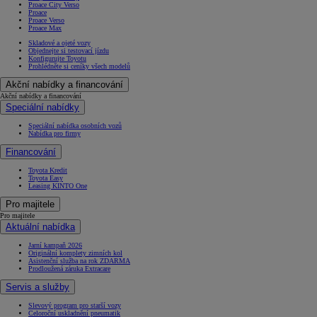
Proace City Verso
Proace
Proace Verso
Proace Max
Skladové a ojeté vozy
Objednejte si testovací jízdu
Konfigurujte Toyotu
Prohlédněte si ceníky všech modelů
Akční nabídky a financování
Akční nabídky a financování
Speciální nabídky
Speciální nabídka osobních vozů
Nabídka pro firmy
Financování
Toyota Kredit
Toyota Easy
Leasing KINTO One
Pro majitele
Pro majitele
Aktuální nabídka
Jarní kampaň 2026
Originální komplety zimních kol
Asistenční služba na rok ZDARMA
Prodloužená záruka Extracare
Servis a služby
Slevový program pro starší vozy
Celoroční uskladnění pneumatik