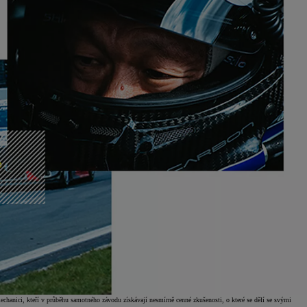
echanici, kteří v průběhu samotného závodu získávají nesmírně cenné zkušenosti, o které se dělí se svými