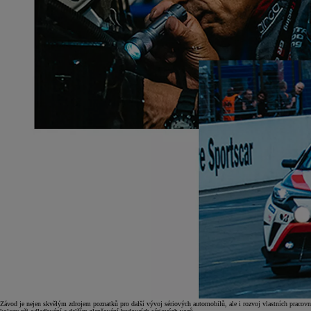
Závod je nejen skvělým zdrojem poznatků pro další vývoj sériových automobilů, ale i rozvoj vlastních pracovn