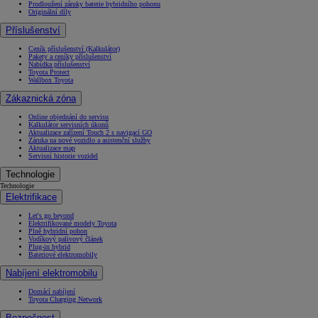
Prodloužení záruky baterie hybridního pohonu
Originální díly
Příslušenství
Ceník příslušenství (Kalkulátor)
Pakety a ceníky příslušenství
Nabídka příslušenství
Toyota Protect
Wallbox Toyota
Zákaznická zóna
Online objednání do servisu
Kalkulátor servisních úkonů
Aktualizace zařízení Touch 2 s navigací GO
Záruka na nové vozidlo a asistenční služby
Aktualizace map
Servisní historie vozidel
Technologie
Technologie
Elektrifikace
Let's go beyond
Elektrifikované modely Toyota
Plně hybridní pohon
Vodíkový palivový článek
Plug-in hybrid
Bateriové elektromobily
Nabíjení elektromobilu
Domácí nabíjení
Toyota Charging Network
Bezpečnost