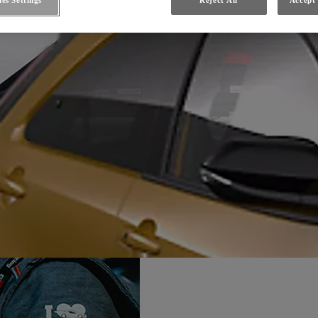
es Settings
Reject All
Accept 
ku celkem tři vozy: zbrusu novou Toyotu C-HR Racing, Lexus RC a Lexus RC F. Za volantem speciálu Toyota 
 jako třetí ve své kategorii.