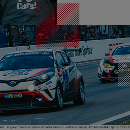
íků. Do vývoje závodního speciálu na danou sezónu se každoročně zapojují naši konstruktéři a specializovaní m