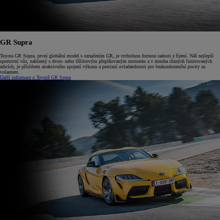
GR Supra
Toyota GR Supra, první globální model s označením GR, je vrcholnou formou radosti z řízení. Náš nejlepší
sportovní vůz, nabízený s dvou- nebo třílitrovým přeplňovaným motorem a v mnoha různých limitovaných
edicích, je příslibem atraktivního spojení výkonu a precizní ovladatelnosti pro bezkonkurenční pocity za
volantem.
Další informace o Toyotě GR Supra