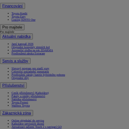
Financování
Toyota Kredit
Toyota Easy
Leasing KINTO One
Pro majitele
Pro majitele
Aktuální nabídka
Jarní kampaň 2026
Originální komplety zimních kol
Asistenční služba na rok ZDARMA
Prodloužená záruka Extracare
Servis a služby
Slevový program pro starší vozy
Celoroční uskladnění pneumatik
Prodloužení záruky baterie hybridního pohonu
Originální díly
Příslušenství
Ceník příslušenství (Kalkulátor)
Pakety a ceníky příslušenství
Nabídka příslušenství
Toyota Protect
Wallbox Toyota
Zákaznická zóna
Online objednání do servisu
Kalkulátor servisních úkonů
Aktualizace zařízení Touch 2 s navigací GO