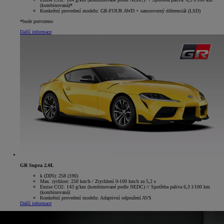
(kombinovaná)*
Konkrétní provedení modelu: GR-FOUR AWD + samosvorný diferenciál (LSD)
*bude potvrzeno
Další informace
GR Supra 2.0L
k (DIN): 258 (190)
Max. rychlost: 250 km/h / Zrychlení 0-100 km/h za 5,2 s
Emise CO2: 143 g/km (kombinované podle NEDC) // Spotřeba paliva 6,3 l/100 km
(kombinovaná)
Konkrétní provedení modelu: Adaptivní odpružení AVS
Další informace