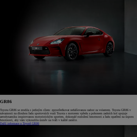
GR86
Toyota GR86 se zrodila s jediným cílem: zprostředkovat nefalšovanou radost za volantem. Toyota GR86 v
návaznosti na dlouhou řadu sportovních vozů Toyota s motorem vpředu a pohonem zadních kol spojuje
aerodynamiku inspirovanou motoristickým sportem, dokonalé rozložení hmotnosti a řadu opatření na úsporu
hmotnosti, aby vám vykouzlila úsměv na tváři v každé zatáčce.
Další informace o Toyotě GR86