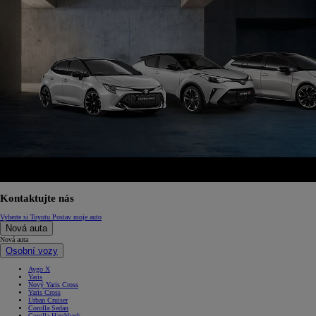
Kontaktujte nás
Vyberte si Toyotu
Postav moje auto
Nová auta
Nová auta
Osobní vozy
Aygo X
Yaris
Nový Yaris Cross
Yaris Cross
Urban Cruiser
Corolla Sedan
Corolla Hatchback