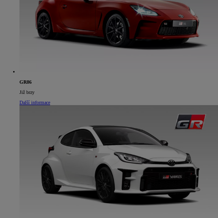
GR86
Již brzy
Další informace