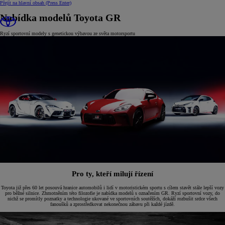
Přejít na hlavní obsah
(Press Enter)
Nabídka modelů Toyota GR
Ryzí sportovní modely s genetickou výbavou ze světa motorsportu
Pro ty, kteří milují řízení
Toyota již přes 60 let posouvá hranice automobilů i lidí v motoristickém sportu s cílem stavět stále lepší vozy
pro běžné silnice. Zhmotněním této filozofie je nabídka modelů s označením GR. Ryzí sportovní vozy, do
nichž se promítly poznatky a technologie ukované ve sportovních soutěžích, dokáží rozbušit srdce všech
fanoušků a zprostředkovat nekonečnou zábavu při každé jízdě.