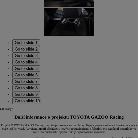
Go to slide 1
Go to slide 2
Go to slide 3
Go to slide 4
Go to slide 5
Go to slide 6
Go to slide 7
Go to slide 8
Go to slide 9
Go to slide 10
GR Range
Další informace o projektu TOYOTA GAZOO Racing
Projekt TOYOTA GAZOO Racing zhmotňuje zasazení automobilky Toyota překonávat nové hranice ve výrobě
stále lepších vozů. Abychom mohli přicházet s novými technologiemi a řešeními pro extrémní podmínky ve
světě motoristického sportu, nikdy nepřestaneme inovovat.