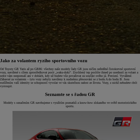
Jako za volantem ryzího sportovního vozu
Od Toyoty GR Yaris až po GR86: všechny naše modely řady GR jsou ničím neředěné čistokrevné sportovní
vozy, navržené s cílem zprostředkovat pocit „waku-doki“. Zrychlený tep pocítíte ihned po usednutí za volant a
srdce vám nezpomalí ani v dobách, kdy už budete vůz považovat za součást svého já. Precizní. Vyvážené.
Zábavné za volantem – tyto vozy nebyly navrženy k nudnému přesouvání se z bodu A do bodu B. Jsou
rozšířením vaší identity se schopností vyvolat ve vás skutečnou radost ze života. Vozy, z nichž nebudete chtít
vystoupit.
Seznamte se s řadou GR
Modely s označením GR navrhujeme s využitím poznatků a know-how získaného ve světě motoristického
sportu.