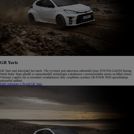
GR Yaris
GR Yaris není kdovíjaký hot hatch. Vůz vyvinutý pod taktovkou odborníků týmu TOYOTA GAZOO Racing
World Rally Team přenáší ty nejmodernější technologie a zkušenosti z motoristického sportu na běžné silnice.
Výkonný a agilní vůz se suverénní ovladatelností díky vyspělému systému GR-FOUR 4WD zprostředkuje
nekonečné nadšení.
Další informace o Toyotě GR Yaris