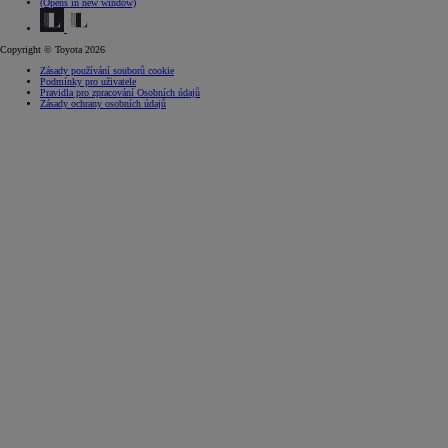
(Opens in new window)
Copyright © Toyota 2026
Zásady používání souborů cookie
Podmínky pro uživatele
Pravidla pro zpracování Osobních údajů
Zásady ochrany osobních údajů