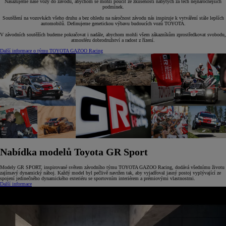
Nasazujeme naše vozy do závodů, abychom se mohli poučit ze zkušeností nabytých za těch nejnáročnějších
podmínek.
Soutěžení na vozovkách všeho druhu a bez ohledu na náročnost závodu nás inspiruje k vytváření stále lepších
automobilů. Definujeme genetickou výbavu budoucích vozů TOYOTA.
V závodních soutěžích budeme pokračovat i nadále, abychom mohli všem zákazníkům zprostředkovat svobodu,
atmosféru dobrodružství a radost z řízení.
Další informace o týmu TOYOTA GAZOO Racing
Nabídka modelů Toyota GR Sport
Modely GR SPORT, inspirované světem závodního týmu TOYOTA GAZOO Racing, dodává všednímu životu
zajímavý dynamický náboj. Každý model byl pečlivě navržen tak, aby vyjadřoval jasný postoj vyplývající ze
spojení jedinečného dynamického exteriéru se sportovním interiérem a prémiovými vlastnostmi.
Další informace