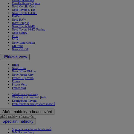
Corolla Touring Sports
Nová Corolla Cross
Nová Toyota C-HR
Nová Toyota C-HR+
RAV4
Nová RAV4
RAV4 Plug-in
Nová Toyota bZ4X
Nová Toyota bZ4X Touring
Nová Camry
Prius
Mirai
Nový Land Cruiser
GR Yaris
Nový GR GT
Užitkové vozy
Hilux
Nový Hilux
Nový Hilux Elektro
Nový Proace City
Proace City Verso
Proace
Proace Verso
Proace Max
Skladové a ojeté vozy
Objednejte si testovací jízdu
Konfigurujte Toyotu
Prohlédněte si ceníky všech modelů
Akční nabídky a financování
Akční nabídky a financování
Speciální nabídky
Speciální nabídka osobních vozů
Nabídka pro firmy