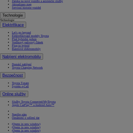
Záruka na nové vozidlo a asistenční služby
Aktualizace map
Servisní historie vozidel
Technologie
Technologie
Elektrifikace
Let's go beyond
Elektrifikované modely Toyota
Plně hybridní pohon
Vodíkový palivový článek
Plug-in hybrid
Bateriové elektromobily
Nabíjení elektromobilu
Domácí nabíjení
Toyota Charging Network
Bezpečnost
Toyota T-mate
Systém e-Call
Online služby
Služby Toyota Connected/MyToyota
Apple CarPlay™ a Android Auto™
Napište nám
Oznámení o sdílení dat
(Opens in new window)
(Opens in new window)
(Opens in new window)