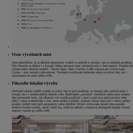
Osm výrobních míst
Jsme přesvědčeni, že je důležité automobily vyrábět co nejblíže k místům, kde se následně prodávají.
Této filozofie se držíme i v Evropě. Máme zde proto osm výrobních míst v šesti zemích. Probíhá zde
výroba sedmi různých modelů – Toyoty Aygo, Yaris, Corolla, C-HR a (pouze pro vývoz) Land
Cruiser – plus motorů a převodovek. Vyrobená vozidla pak dodáváme nejen na místní trhy, ale i
exportujeme do zemí celého světa.
Filozofie lokální výroby
Obchodní zásada vyrábět vozidla na trzích, kde se poté prodávají, se ukazuje jako správná nejen v
Evropě, ale i v mnoha dalších částech světa. Budováním „místních“ výrobních center jsme schopni
lépe porozumět tomu, jak zákazníci svá vozidla používají v praxi a jaké jsou jejich priority nebo
přání v rámci rozhodování o tom, který model si pořídit. Znalosti tohoto typu jsou v rámci našeho
poslání vyrábět stále lepší automobily velmi důležité. Místní výroba nám kromě toho pomáhá
dodávat vozidla rychleji, jakož i šetřit čas, snižovat náklady a omezovat ekologické dopady vlivem
dopravy vozidel po celém světě.