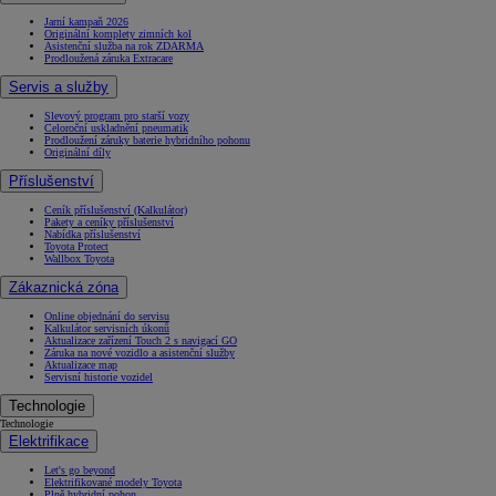
Jarní kampaň 2026
Originální komplety zimních kol
Asistenční služba na rok ZDARMA
Prodloužená záruka Extracare
Servis a služby
Slevový program pro starší vozy
Celoroční uskladnění pneumatik
Prodloužení záruky baterie hybridního pohonu
Originální díly
Příslušenství
Ceník příslušenství (Kalkulátor)
Pakety a ceníky příslušenství
Nabídka příslušenství
Toyota Protect
Wallbox Toyota
Zákaznická zóna
Online objednání do servisu
Kalkulátor servisních úkonů
Aktualizace zařízení Touch 2 s navigací GO
Záruka na nové vozidlo a asistenční služby
Aktualizace map
Servisní historie vozidel
Technologie
Technologie
Elektrifikace
Let's go beyond
Elektrifikované modely Toyota
Plně hybridní pohon