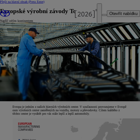
Přejít na hlavní obsah
(Press Enter)
Evropské výrobní závody Toyota
Otevřít nabídku
Napříč celým kontinentem
Evropa je jedním z našich hlavních výrobních center. V současnosti provozujeme v Evropě
osm výrobních center zaměřených na vozidla, motory a převodovky. Cílem každého z
těchto center je vyrábět pro vás stále lepší a lepší automobily.