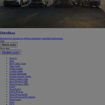
Elektrifikace
Nepolevující inovace na podporu klimaticky neutrální budoucnosti.
Více
Nová auta
Nová auta
Osobní vozy
Aygo X
Yaris
Nový Yaris Cross
Yaris Cross
Urban Cruiser
Corolla Sedan
Corolla Hatchback
Corolla Touring Sports
Nová Corolla Cross
Nová Toyota C-HR
Nová Toyota C-HR+
RAV4
Nová RAV4
RAV4 Plug-in
Nová Toyota bZ4X
Nová Toyota bZ4X Touring
Nová Camry
Prius
Mirai