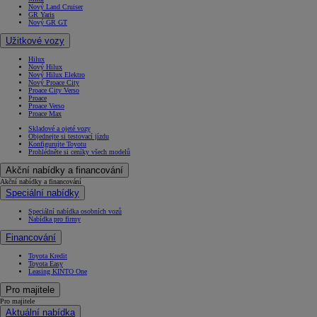
Nový Land Cruiser
GR Yaris
Nový GR GT
Užitkové vozy
Hilux
Nový Hilux
Nový Hilux Elektro
Nový Proace City
Proace City Verso
Proace
Proace Verso
Proace Max
Skladové a ojeté vozy
Objednejte si testovací jízdu
Konfigurujte Toyotu
Prohlédněte si ceníky všech modelů
Akční nabídky a financování
Akční nabídky a financování
Speciální nabídky
Speciální nabídka osobních vozů
Nabídka pro firmy
Financování
Toyota Kredit
Toyota Easy
Leasing KINTO One
Pro majitele
Pro majitele
Aktuální nabídka