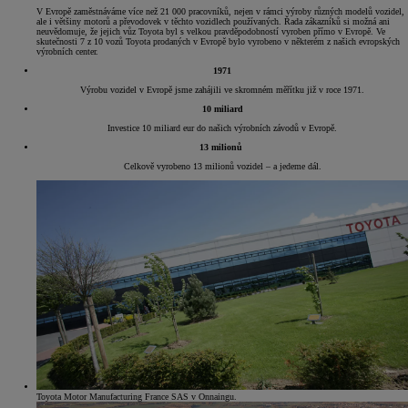
V Evropě zaměstnáváme více než 21 000 pracovníků, nejen v rámci výroby různých modelů vozidel,
ale i většiny motorů a převodovek v těchto vozidlech používaných. Řada zákazníků si možná ani
neuvědomuje, že jejich vůz Toyota byl s velkou pravděpodobností vyroben přímo v Evropě. Ve
skutečnosti 7 z 10 vozů Toyota prodaných v Evropě bylo vyrobeno v některém z našich evropských
výrobních center.
1971
Výrobu vozidel v Evropě jsme zahájili ve skromném měřítku již v roce 1971.
10 miliard
Investice 10 miliard eur do našich výrobních závodů v Evropě.
13 milionů
Celkově vyrobeno 13 milionů vozidel – a jedeme dál.
Toyota Motor Manufacturing France SAS v Onnaingu.