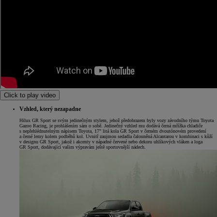
Click to play video
Vzhled, který nezapadne
Hilux GR Sport se svým jedinečným stylem, jehož předobrazem byly vozy závodního týmu Toyota
Gazoo Racing, je prohlášením sám o sobě. Jedinečný vzhled mu dodává černá mřížka chladiče
s nepřehlédnutelným nápisem Toyota, 17" litá kola GR Sport v černém dvoutónovém provedení
a černé lemy kolem podběhů kol. Uvnitř zaujmou sedadla čalouněná Alcantarou v kombinaci s kůží
v designu GR Sport, jakož i akcenty v nápadné červené nebo dekoru uhlíkových vláken a loga
GR Sport, dodávající vašim výpravám ještě sportovnější nádech.