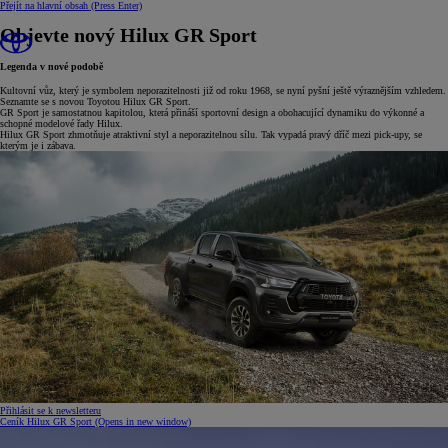
Přejít na hlavní obsah
(Press Enter)
Objevte nový Hilux GR Sport
Legenda v nové podobě
Kultovní vůz, který je symbolem neporazitelnosti již od roku 1968, se nyní pyšní ještě výraznějším vzhledem.
Seznamte se s novou Toyotou Hilux GR Sport.
GR Sport je samostatnou kapitolou, která přináší sportovní design a obohacující dynamiku do výkonné a
schopné modelové řady Hilux.
Hilux GR Sport zhmotňuje atraktivní styl a neporazitelnou sílu. Tak vypadá pravý dříč mezi pick-upy, se
kterým je i zábava.
Přihlásit se k newsletteru
Ceník Hilux GR Sport
(Opens in new window)