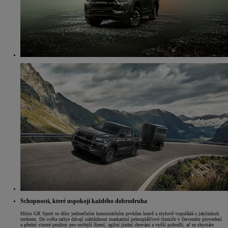
Schopnosti, které uspokojí každého dobrodruha
Hilux GR Sport se díky jedinečným konstrukčním prvkům hravě a stylově vypořádá s jakýmkoli
terénem. Do světa rallye dávají nahlédnout markantní jednoplášťové tlumiče v červeném provedení
a přední vinuté pružiny pro ostřejší řízení, agilní jízdní chování a vyšší pohodlí, ať se chystáte