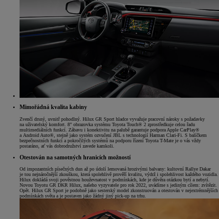
Mimořádná kvalita kabiny
Zvenčí drsný, uvnitř pohodlný. Hilux GR Sport hladce vyvažuje pracovní nároky s požadavky
na uživatelský komfort. 8" obrazovka systému Toyota Touch® 2 zprostředkuje celou řadu
multimediálních funkcí. Zábavu i konektivitu na palubě garantuje podpora Apple CarPlay®
a Android Auto®, stejně jako systém ozvučení JBL s technologií Harman Clari-Fi. S balíčkem
bezpečnostních funkcí a pokročilých systémů na podporu řízení Toyota T-Mate je o vás vždy
postaráno, ať vás dobrodružství zavede kamkoli.
Otestován na samotných hranicích možností
Od impozantních písečných dun až po údolí lemovaná hrozivými balvany: kultovní Rallye Dakar
je tou nejnáročnější zkouškou, která spolehlivě prověří kvalitu, výdrž i spolehlivost každého vozidla.
Hilux dokládá svoji pověstnou houževnatost v podmínkách, kde je důvěra otázkou bytí a nebytí.
Novou Toyotu GR DKR Hilux, našeho vyzyvatele pro rok 2022, uvádíme s jediným cílem: zvítězit.
Opět. Hilux GR Sport je podobně jako sesterský model zkonstruován a otestován v nejextrémnějších
podmínkách světa a je postaven jako žádný jiný pick-up na trhu.