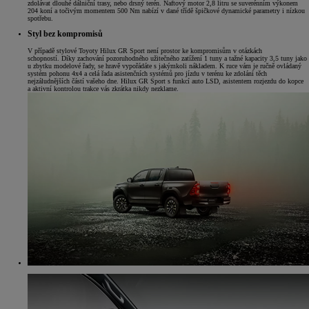
zdolávat dlouhé dálniční trasy, nebo drsný terén. Naftový motor 2,8 litru se suverénním výkonem
204 koní a točivým momentem 500 Nm nabízí v dané třídě špičkové dynamické parametry i nízkou
spotřebu.
Styl bez kompromisů
V případě stylové Toyoty Hilux GR Sport není prostor ke kompromisům v otázkách
schopností. Díky zachování pozoruhodného užitečného zatížení 1 tuny a tažné kapacity 3,5 tuny jako
u zbytku modelové řady, se hravě vypořádáte s jakýmkoli nákladem. K ruce vám je ručně ovládaný
systém pohonu 4x4 a celá řada asistenčních systémů pro jízdu v terénu ke zdolání těch
nejzáludnějších částí vašeho dne. Hilux GR Sport s funkcí auto LSD, asistentem rozjezdu do kopce
a aktivní kontrolou trakce vás zkrátka nikdy nezklame.