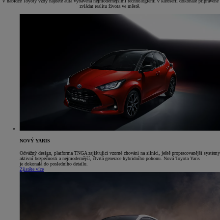
V nabídce Toyoty vždy najdete auta vybavená nejmodernějšími technologiemi v karosérii dokonale připravené
zvládat realitu života ve městě.
NOVÝ YARIS
Odvážný design, platforma TNGA zajišťující vzorné chování na silnici, ještě propracovanější systémy
aktivní bezpečnosti a nejmodernější, čtvrtá generace hybridního pohonu. Nová Toyota Yaris
je dokonalá do posledního detailu.
Zjistěte více