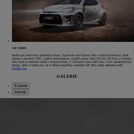
GR YARIS
Hračka pro milovníky skutečných emocí. Sportovní verze Toyoty Yaris využívá zkušeností, které
získala v závodech WRC a nabízí technologicky vyspělý pohon všech čtyř kol GR-Four a výsledky,
díky nimž se nemusíte smířit s kompromisem. S výkonností auta kráčí ruku v ruce charakteristický
design, takže si buďte jisti, že se během projížďky modelem GR Yaris nikdy nebudete nudit.
Zjistěte více
GALERIE
Exteriér
Interiér