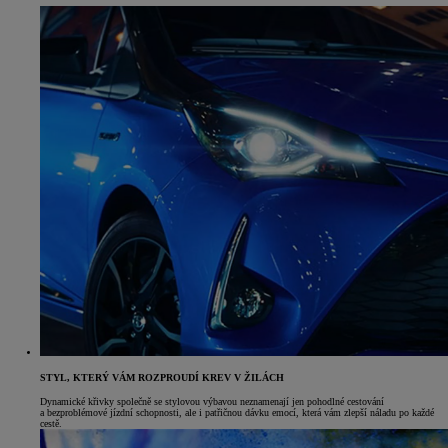
STYL, KTERÝ VÁM ROZPROUDÍ KREV V ŽILÁCH
Dynamické křivky společně se stylovou výbavou neznamenají jen pohodlné cestování
a bezproblémové jízdní schopnosti, ale i patřičnou dávku emocí, která vám zlepší náladu po každé
cestě.