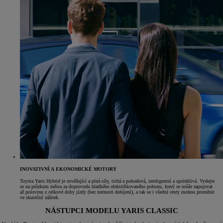
INOVATIVNÍ A EKONOMICKÉ MOTORY
Toyota Yaris Hybrid je osvěžující a plná síly, tichá a pohodová, inteligentní a spolehlivá. Vydejte
se na průzkum města za doprovodu hladkého elektrifikovaného pohonu, který se může zapojovat
až polovinu z celkové doby jízdy (bez nutnosti dobíjení), a tak se i všední cesty mohou proměnit
ve skutečný zážitek.
NÁSTUPCI MODELU YARIS CLASSIC