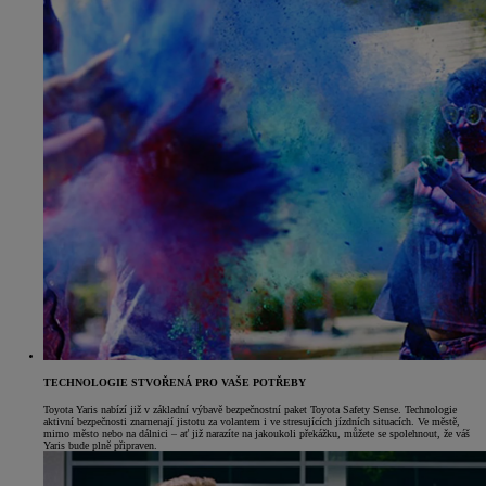
TECHNOLOGIE STVOŘENÁ PRO VAŠE POTŘEBY
Toyota Yaris nabízí již v základní výbavě bezpečnostní paket Toyota Safety Sense. Technologie
aktivní bezpečnosti znamenají jistotu za volantem i ve stresujících jízdních situacích. Ve městě,
mimo město nebo na dálnici – ať již narazíte na jakoukoli překážku, můžete se spolehnout, že váš
Yaris bude plně připraven.