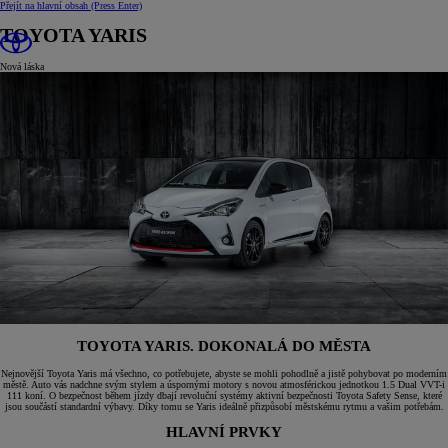
Přejít na hlavní obsah
(Press Enter)
TOYOTA YARIS
Nová láska
TOYOTA YARIS. DOKONALÁ DO MĚSTA
Nejnovější Toyota Yaris má všechno, co potřebujete, abyste se mohli pohodlně a jistě pohybovat po moderním
městě. Auto vás nadchne svým stylem a úspornými motory s novou atmosférickou jednotkou 1.5 Dual VVT-i
111 koní. O bezpečnost během jízdy dbají revoluční systémy aktivní bezpečnosti Toyota Safety Sense, které
jsou součástí standardní výbavy. Díky tomu se Yaris ideálně přizpůsobí městskému rytmu a vašim potřebám.
HLAVNÍ PRVKY