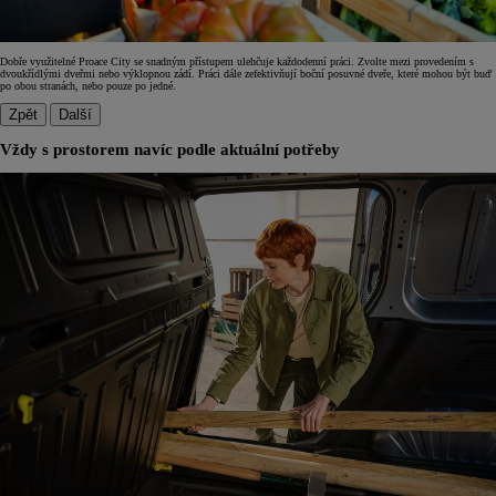
Dobře využitelné Proace City se snadným přístupem ulehčuje každodenní práci. Zvolte mezi provedením s
dvoukřídlými dveřmi nebo výklopnou zádí. Práci dále zefektivňují boční posuvné dveře, které mohou být buď
po obou stranách, nebo pouze po jedné.
Zpět
Další
Vždy s prostorem navíc podle aktuální potřeby