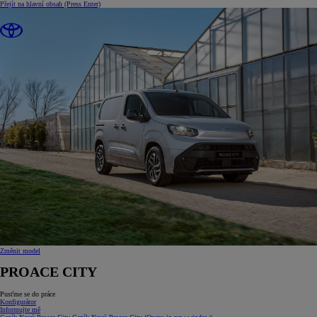
Přejít na hlavní obsah
(Press Enter)
Změnit model
PROACE CITY
Pusťme se do práce
Konfigurátor
Informujte mě