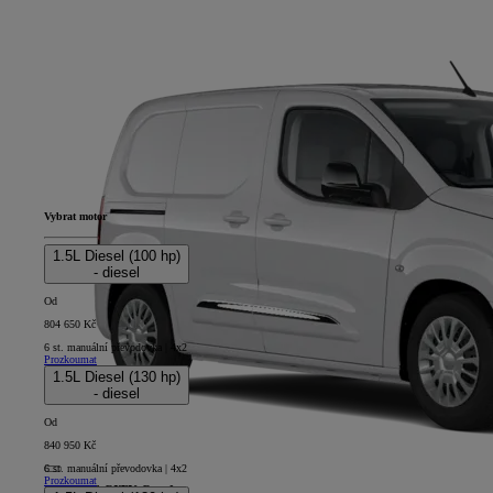
Vybrat motor
1.5L Diesel (100 hp)
- diesel
Od
804 650 Kč
6 st. manuální převodovka | 4x2
Prozkoumat
1.5L Diesel (130 hp)
- diesel
Od
840 950 Kč
6 st. manuální převodovka | 4x2
Prozkoumat
PROACE CITY Comfort