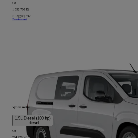
Od
1 052 700 Kč
E-Toggle | 4x2
Prozkoumat
Vybrat motor
1.5L Diesel (100 hp)
- diesel
Od
764 720 Kč