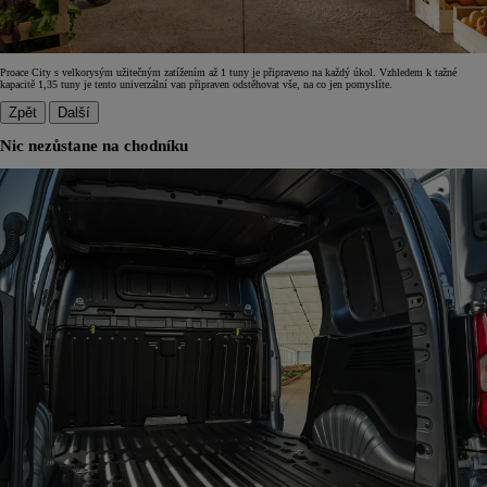
Proace City s velkorysým užitečným zatížením až 1 tuny je připraveno na každý úkol. Vzhledem k tažné
kapacitě 1,35 tuny je tento univerzální van připraven odstěhovat vše, na co jen pomyslíte.
Zpět
Další
Nic nezůstane na chodníku