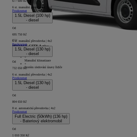
677 600 Kč
6 st. manuální převodovka | 4x2
Prozkoumat
1.5L Diesel (100 hp)
- diesel
Od
695 750 Kč
6 st. manuální převodovka | 4x2
Prozkoumat
PROACE CITY Active
1.5L Diesel (130 hp)
- diesel
4D - Panel Van Short
+
Manuální klimatizace
Od
+
Systém sledování únavy řidiče
732 050 Kč
6 st. manuální převodovka | 4x2
Prozkoumat
1.5L Diesel (130 hp)
- diesel
Od
804 650 Kč
8 st. automatická převodovka | 4x2
Prozkoumat
Full Electric (50kWh) (136 hp)
- Bateriový elektromobil
Od
1 010 350 Kč