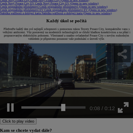
Ceník Nový Proace City
Ceník Nový Proace City
(Opens in new window)
Ceník Nový Proace City EV
Ceník Nový Proace City EV
(Opens in new window)
Ceník originálního příslušenství
Ceník originálního příslušenství
(Opens in new window)
Ceník originálního příslušenství EV
Ceník originálního příslušenství EV
(Opens in new window)
Nabídka wallboxů a dobíjecí karta
Nabídka wallboxů a dobíjecí karta
(Opens in new window)
Každý úkol se počítá
Předveďte každý den své nejlepší schopnosti s pomocnou rukou Toyoty Proace City, kompaktního vanu s
velkými ambicemi. Vůz postavený na moderních technologiích se chlubí hladkou konektivitou a na přání i
propracovaným elektrickým pohonem. Všestranné a snadno ovladatelné Proace City s novým rozhodným
vzhledem je připraveno posunout vaše podnikání o úroveň výše.
0:11 / 0:12
Click to play video
Kam se chcete vydat dále?