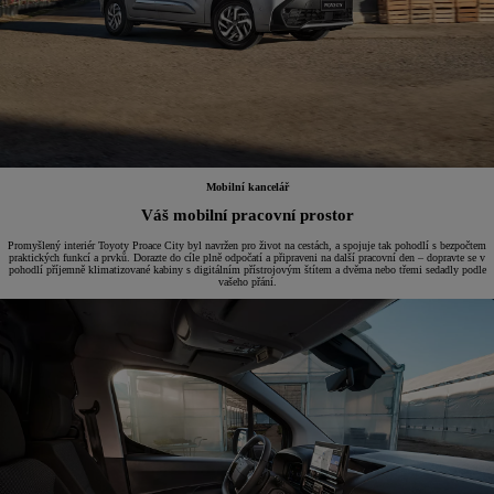
Mobilní kancelář
Váš mobilní pracovní prostor
Promyšlený interiér Toyoty Proace City byl navržen pro život na cestách, a spojuje tak pohodlí s bezpočtem
praktických funkcí a prvků. Dorazte do cíle plně odpočatí a připraveni na další pracovní den – dopravte se v
pohodlí příjemně klimatizované kabiny s digitálním přístrojovým štítem a dvěma nebo třemi sedadly podle
vašeho přání.