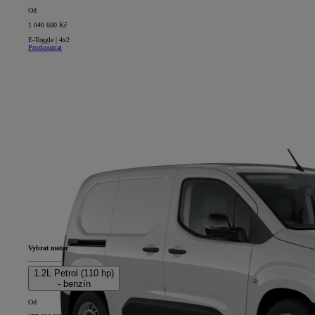
Od
1 040 600 Kč
E-Toggle | 4x2
Prozkoumat
Vybrat motor
1.2L Petrol (110 hp)
- benzín
Od