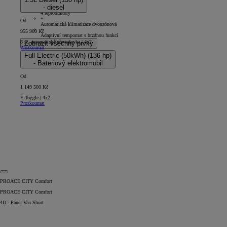
5D - Panel Van Long
- diesel
+
4 reproduktory
+
Od
Automatická klimatizace dvouzónová
+
955 900 Kč
Adaptivní tempomat s brzdnou funkcí
8 st. automatická převodovka | 4x2
Zobrazit všechny prvky
Prozkoumat
Full Electric (50kWh) (136 hp)
- Bateriový elektromobil
Od
1 149 500 Kč
E-Toggle | 4x2
Prozkoumat
PROACE CITY Comfort
PROACE CITY Comfort
4D - Panel Van Short