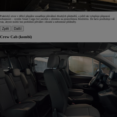
Praktický otvor v dělicí přepážce usnadňuje převážení dlouhých předmětů, a ještě tak vylepšuje přepravní
schopnosti – systém Smart Cargo byl navržen s ohledem na promyšlenou flexibilitu. De facto prodlužuje váš
van, abyste mohli bez problémů převážet i dlouhé a neforemné předměty.
Zpět
Další
Crew Cab (kombi)