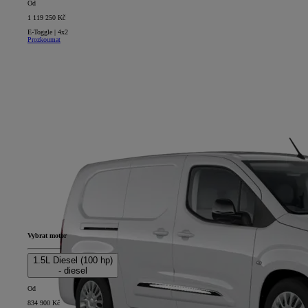
Od
1 119 250 Kč
E-Toggle | 4x2
Prozkoumat
Vybrat motor
1.5L Diesel (100 hp)
- diesel
Od
834 900 Kč