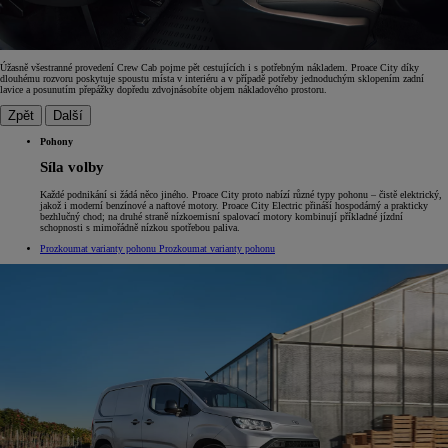
Úžasně všestranné provedení Crew Cab pojme pět cestujících i s potřebným nákladem. Proace City díky
dlouhému rozvoru poskytuje spoustu místa v interiéru a v případě potřeby jednoduchým sklopením zadní
lavice a posunutím přepážky dopředu zdvojnásobíte objem nákladového prostoru.
Zpět
Další
Pohony
Síla volby
Každé podnikání si žádá něco jiného. Proace City proto nabízí různé typy pohonu – čistě elektrický,
jakož i moderní benzínové a naftové motory. Proace City Electric přináší hospodárný a prakticky
bezhlučný chod; na druhé straně nízkoemisní spalovací motory kombinují příkladné jízdní
schopnosti s mimořádně nízkou spotřebou paliva.
Prozkoumat varianty pohonu
Prozkoumat varianty pohonu