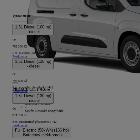
Vybrat motor
1.5L Diesel (100 hp)
- diesel
Od
762 300 Kč
6 st. manuální převodovka | 4x2
Prozkoumat
1.5L Diesel (130 hp)
- diesel
Od
798 600 Kč
6 st. manuální převodovka | 4x2
PROACE CITY Active
Prozkoumat
1.5L Diesel (130 hp)
5D - Panel Van Long
- diesel
+
Manuální klimatizace
+
Od
Systém sledování únavy řidiče
871 200 Kč
8 st. automatická převodovka | 4x2
Prozkoumat
Full Electric (50kWh) (136 hp)
- Bateriový elektromobil