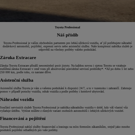
Toyota Professional
Náš příslib
Toyota Professional je vaším obchodním partnerem pro lehká užitková vozidla, ať již potřebujete náhradní
dodávkový automobil, pojištění, expresní servis nebo asistenční službu. Naše komplexní nabídka služeb je
odpovědí na všechny potřeby vašeho podnikání.
Záruka Extracare
Záruka Toyota Extracare přináší neocenitelný pocit jistoty. Na každou novou i ojetou Toyotu se vztahuje
rozšířená záruka Extracare v ceně vozu při absolvování pravidelné servisní prohlídky*. *Až po dobu 5 let nebo
250 000 km, podle toho, co nastane dříve.
Asistenční služba
Asistenční služba Toyota je vám a vašemu podnikání k dispozici 24/7, a to v tuzemsku i zahraničí. Zahrnuje
pomoc v případě poruchy vozidla, odtah vozidla a podle potřeby i hotelové ubytování.
Náhradní vozidla
Součástí servisních služeb Toyota Professional je nabídka náhradního vozidla v době, kdy váš vlastní vůz
vyžaduje údržbu. Vybírat můžete z různých variant osobních automobilů i lehkých užitkových vozidel.
Financování a pojištění
Toyota Professional nabízí služby financování a leasingu na míru firemním zákazníkům, stejně jako mnoho
produktů pojištění odladěných pro vaše potřeby.