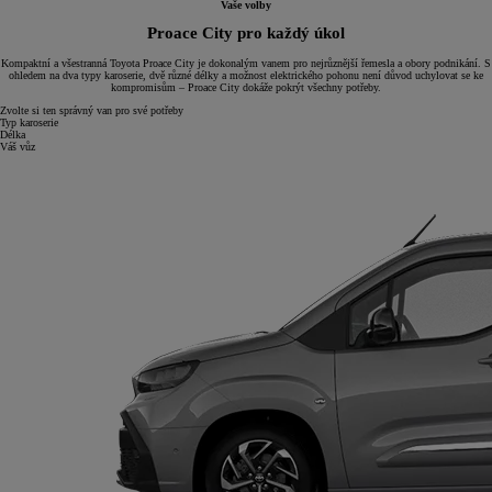
Vaše volby
Proace City pro každý úkol
Kompaktní a všestranná Toyota Proace City je dokonalým vanem pro nejrůznější řemesla a obory podnikání. S
ohledem na dva typy karoserie, dvě různé délky a možnost elektrického pohonu není důvod uchylovat se ke
kompromisům – Proace City dokáže pokrýt všechny potřeby.
Zvolte si ten správný van pro své potřeby
Typ karoserie
Délka
Váš vůz