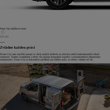
Panel Van (skříňová verze)
Zvládne každou práci
Proace City jako největší pracant ze všech malých dodávek na silnicích nabízí bezkonkurenční užitné
vlastnosti. Snadno ovladatelný a hbitý vůz spojuje kompaktní rozměry s pozoruhodnými přepravními
schopnostmi. Proace City je dokonalým parťákem pro každou práci, za rohem i daleko od vás.