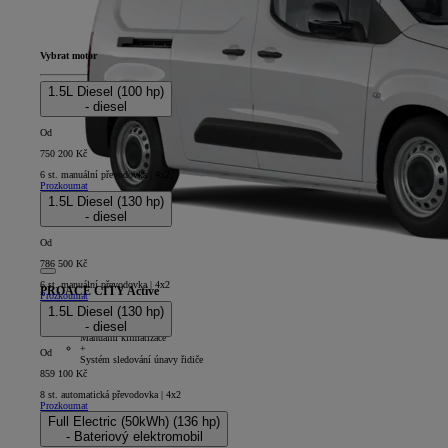
Vybrat motor
1.5L Diesel (100 hp)
- diesel
Od
750 200 Kč
6 st. manuální převodovka | 4x2
Prozkoumat
1.5L Diesel (130 hp)
- diesel
Od
786 500 Kč
6 st. manuální převodovka | 4x2
PROACE CITY Active
Prozkoumat
1.5L Diesel (130 hp)
4D - Panel Van Long
- diesel
+
Manuální klimatizace
+
Od
Systém sledování únavy řidiče
859 100 Kč
8 st. automatická převodovka | 4x2
Prozkoumat
Full Electric (50kWh) (136 hp)
- Bateriový elektromobil