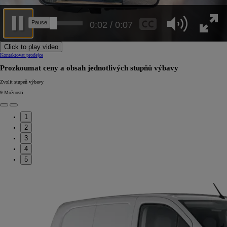
0:06 / 0:07
Click to play video
Kontaktovat prodejce
Prozkoumat ceny a obsah jednotlivých stupňů výbavy
Zvolit stupeň výbavy
9
Možnosti
1
2
3
4
5