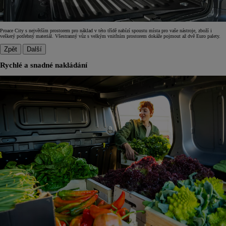
Proace City s největším prostorem pro náklad v této třídě nabízí spoustu místa pro vaše nástroje, zboží i
veškerý potřebný materiál. Všestranný vůz s velkým vnitřním prostorem dokáže pojmout až dvě Euro palety.
Zpět
Další
Rychlé a snadné nakládání