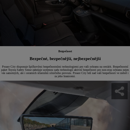
Bezpečnost
Bezpečné, bezpečnější, nejbezpečnější
Proace City disponuje špičkovými bezpečnostními technologiemi pro vaši ochranu na cestách. Bezpečnostní
paket Toyota Safety Sense zahrnuje ucelenou sadu technologií aktivní bezpečnosti pro non-stop ochranu nejen
vás samotných, ale i ostatních účastníků silničního provozu. Proace City bdí nad vaší bezpečností ve městě i
za jeho hranicemi.