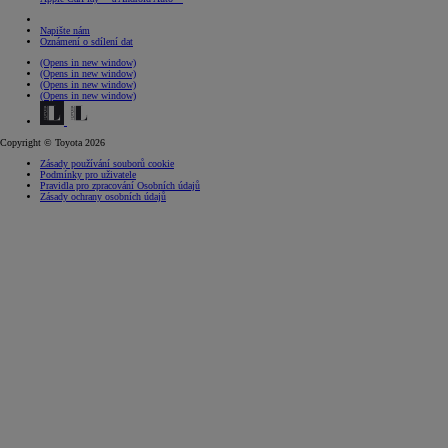
Napište nám
Oznámení o sdílení dat
(Opens in new window)
(Opens in new window)
(Opens in new window)
(Opens in new window)
Copyright © Toyota 2026
Zásady používání souborů cookie
Podmínky pro uživatele
Pravidla pro zpracování Osobních údajů
Zásady ochrany osobních údajů