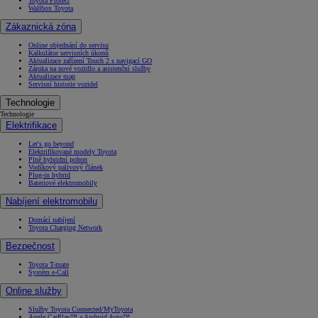
Toyota Protect
Wallbox Toyota
Zákaznická zóna
Online objednání do servisu
Kalkulátor servisních úkonů
Aktualizace zařízení Touch 2 s navigací GO
Záruka na nové vozidlo a asistenční služby
Aktualizace map
Servisní historie vozidel
Technologie
Technologie
Elektrifikace
Let's go beyond
Elektrifikované modely Toyota
Plně hybridní pohon
Vodíkový palivový článek
Plug-in hybrid
Bateriové elektromobily
Nabíjení elektromobilu
Domácí nabíjení
Toyota Charging Network
Bezpečnost
Toyota T-mate
Systém e-Call
Online služby
Služby Toyota Connected/MyToyota
Apple CarPlay™ a Android Auto™