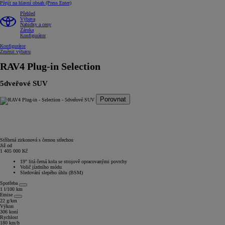
Přejít na hlavní obsah
(Press Enter)
Přehled
Výbava
Nabídky a ceny
Záruka
Konfigurátor
Konfigurátor
Změnit výbavu
RAV4 Plug-in
Selection
5dveřové SUV
Porovnat
Stříbrná zirkonová s černou střechou
Již od
1 405 000 Kč
19" litá černá kola se strojově opracovanými povrchy
Volič jízdního módu
Sledování slepého úhlu (BSM)
Spotřeba
1 l/100 km
Emise
22 g/km
Výkon
306 koní
Rychlost
180 km/h