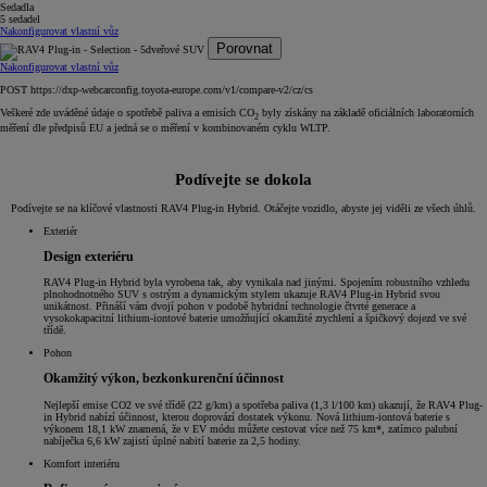
Sedadla
5 sedadel
Nakonfigurovat vlastní vůz
Porovnat
Nakonfigurovat vlastní vůz
POST https://dxp-webcarconfig.toyota-europe.com/v1/compare-v2/cz/cs
Veškeré zde uváděné údaje o spotřebě paliva a emisích CO
byly získány na základě oficiálních laboratorních
2
měření dle předpisů EU a jedná se o měření v kombinovaném cyklu WLTP.
Podívejte se dokola
Podívejte se na klíčové vlastnosti RAV4 Plug-in Hybrid. Otáčejte vozidlo, abyste jej viděli ze všech úhlů.
Exteriér
Design exteriéru
RAV4 Plug-in Hybrid byla vyrobena tak, aby vynikala nad jinými. Spojením robustního vzhledu
plnohodnotného SUV s ostrým a dynamickým stylem ukazuje RAV4 Plug-in Hybrid svou
unikátnost. Přináší vám dvojí pohon v podobě hybridní technologie čtvrté generace a
vysokokapacitní lithium-iontové baterie umožňující okamžité zrychlení a špičkový dojezd ve své
třídě.
Pohon
Okamžitý výkon, bezkonkurenční účinnost
Nejlepší emise CO2 ve své třídě (22 g/km) a spotřeba paliva (1,3 l/100 km) ukazují, že RAV4 Plug-
in Hybrid nabízí účinnost, kterou doprovází dostatek výkonu. Nová lithium-iontová baterie s
výkonem 18,1 kW znamená, že v EV módu můžete cestovat více než 75 km*, zatímco palubní
nabíječka 6,6 kW zajistí úplné nabití baterie za 2,5 hodiny.
Komfort interiéru