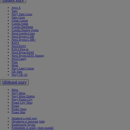
Osobní vozy
Aygo X
Yaris
Nový Yaris Cross
Yaris Cross
Urban Cruiser
Corolla Sedan
Corolla Hatchback
Corolla Touring Sports
Nová Corolla Cross
Nová Toyota C-HR
Nová Toyota C-HR+
RAV4
Nová RAV4
RAV4 Plug-in
Nová Toyota bZ4X
Nová Toyota bZ4X Touring
Nová Camry
Prius
Mirai
Nový Land Cruiser
GR Yaris
Nový GR GT
Užitkové vozy
Hilux
Nový Hilux
Nový Hilux Elektro
Nový Proace City
Proace City Verso
Proace
Proace Verso
Proace Max
Skladové a ojeté vozy
Objednejte si testovací jízdu
Konfigurujte Toyotu
Prohlédněte si ceníky všech modelů