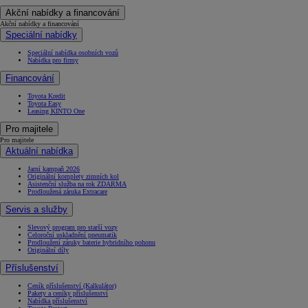
Akční nabídky a financování
Akční nabídky a financování
Speciální nabídky
Speciální nabídka osobních vozů
Nabídka pro firmy
Financování
Toyota Kredit
Toyota Easy
Leasing KINTO One
Pro majitele
Pro majitele
Aktuální nabídka
Jarní kampaň 2026
Originální komplety zimních kol
Asistenční služba na rok ZDARMA
Prodloužená záruka Extracare
Servis a služby
Slevový program pro starší vozy
Celoroční uskladnění pneumatik
Prodloužení záruky baterie hybridního pohonu
Originální díly
Příslušenství
Ceník příslušenství (Kalkulátor)
Pakety a ceníky příslušenství
Nabídka příslušenství