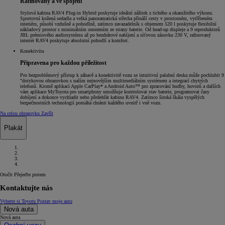
Rafinovaný a ve spojení
Stylová kabina RAV4 Plug-in Hybrid poskytuje ideální zážitek z tichého a okamžitého výkonu.
Sportovní kožená sedadla a velká panoramatická střecha přináší cesty v prostorném, vytříbeném
interiéru, působí vzdušně a pohodlně, zatímco zavazadelník s objemem 520 l poskytuje flexibilní
nákladový prostor s minimálním omezením ze strany baterie. Od head-up displeje a 9 reproduktorů
JBL prémiového audiosystému až po bezdrátové nabíjení a síťovou zásuvku 230 V, rafinovaný
interiér RAV4 poskytuje absolutní pohodlí a komfort.
Konektivita
Připravena pro každou příležitost
Pro bezproblémový přístup k zábavě a konektivitě vozu se intuitivní palubní deska může pochlubit 9
"dotykovou obrazovkou s naším nejnovějším multimediálním systémem a integrací chytrých
telefonů. Kromě aplikací Apple CarPlay* a Android Auto™ pro zpracování hudby, hovorů a dalších
vám aplikace MyToyota pro smartphony umožňuje kontrolovat stav baterie, programovat časy
dobíjení a dokonce vychladit nebo předehřát kabinu RAV4. Zatímco široká škála vyspělých
bezpečnostních technologií pomáhá chránit každého uvnitř i vně vozu.
Na celou obrazovku
Zavřít
Plakát
Otočit
Přejeďte prstem
Kontaktujte nás
Vyberte si Toyotu
Postav moje auto
Nová auta
Nová auta